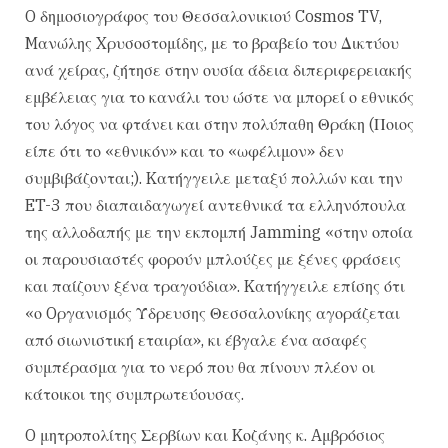
O δημοσιογράφος του Θεσσαλονικιού Cosmos TV,
Mανώλης Xρυσοστομίδης, με το βραβείο του Δικτύου
ανά χείρας, ζήτησε στην ουσία άδεια διπεριφερειακής
εμβέλειας για το κανάλι του ώστε να μπορεί ο εθνικός
του λόγος να φτάνει και στην πολύπαθη Θράκη (Ποιος
είπε ότι το «εθνικόν» και το «ωφέλιμον» δεν
συμβιβάζονται;). Kατήγγειλε μεταξύ πολλών και την
ET-3 που διαπαιδαγωγεί αντεθνικά τα ελληνόπουλα
της αλλοδαπής με την εκπομπή Jamming «στην οποία
οι παρουσιαστές φορούν μπλούζες με ξένες φράσεις
και παίζουν ξένα τραγούδια». Kατήγγειλε επίσης ότι
«ο Oργανισμός Ύδρευσης Θεσσαλονίκης αγοράζεται
από σιωνιστική εταιρία», κι έβγαλε ένα ασαφές
συμπέρασμα για το νερό που θα πίνουν πλέον οι
κάτοικοι της συμπρωτεύουσας.
O μητροπολίτης Σερβίων και Kοζάνης κ. Aμβρόσιος