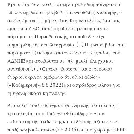
Κρίμα που δεν υπέστη αυτήν τη «βασική ποινή» και ο
εθελοντής δασοπυροσβέστης κ. Θεοδόσης Κακούρης, ο
οποίος έμεινε 11 μήνες στον Κορυδαλλό ως ύποπτος
εμπρησμού. «Οι συνήγοροί του προσκόμισαν το
πόρισμα της Πυροσβεστικής, το οποίο δεν είχε
συμπεριληφθεί στη δικογραφία. (…) Η φωτιά, βάσει του
πορίσματος, ξεκίνησε από πυλώνα υψηλής τάσης του
ΑΔΜΗΕ και αποδίδεται σε “πλημμελή έλεγχο και
συντήρηση”. (…) Οι τρεις δικαστές και οι τέσσερις
ένορκοι έκριναν ομόφωνα ότι είναι αθώος»
(«Καθημερινή», 8.8.2022) και ο πρόεδρος μίλησε για
«μεγάλη δικαστική πλάνη».
Αποτελεί ύψιστο δείγμα κυβερνητικής αλαζονείας η
τροπολογία του κ. Γιώργου Φλωρίδη για «την
επίσπευση της ανάκρισης και εκδίκασης αξιοποίνων
πράξεων βουλευτών» (7.5.2026) σε μια χώρα με 4.500