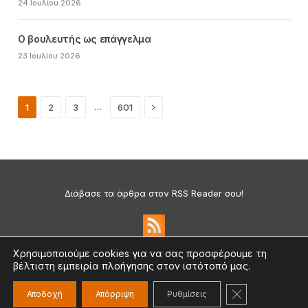
24 Ιουλίου 2026
Ο βουλευτής ως επάγγελμα
23 Ιουλίου 2026
Next
…
1
2
3
601
Διάβασε τα άρθρα στον RSS Reader σου!
Χρησιμοποιούμε cookies για να σας προσφέρουμε τη
βέλτιστη εμπειρία πλοήγησης στον ιστότοπό μας.
Πολιτική Απορρήτου & Cookies
©2026 medium.gr | Designed & Supported by
nat.ad
ΚΛΕΊΣΙΜΟ ΤΟ
Αποδοχή
Απόρριψη
Ρυθμίσεις