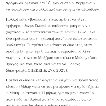
προφυλακισμένους επί 18μηνο, οι οποίοι περιμένουν
να δικαστούν και πολλοί από αυτούς για να αθωωθούν.
Πολλοί λένε «βουλευτές είναι, πρέπει να γίνει
γρήγορα η δίκη». Σωστό· οι υπόλοιποι μπορούν να
χορτάσουν το παντεσπάνι των φυλακών. Αλλά μένει
ένα ερώτημα για τη «βασική ποινή που υφίστανται οι
βουλευτές». Τι πρέπει να κάνουν οι δικαστές, όταν
ακούν μέλη μιας εγκληματικής συμμορίας να λένε
«εφόσον στέκει το Μαξίμου και στέκει ο Μάκης, είσαι
βράχος. Λοιπόν, πάτα εκεί να τα γα… όλα»;
(δικογραφία ΟΠΕΚΕΠΕ, 27.6.2025).
Πρέπει οι δικαστικές αρχές να ψάξουν να βρουν ποιος
είναι ο «Μάκης» και να τον ρωτήσουν «τι σχέση έχετε,
κ. Μάκη, με αυτούς;». Ή μήπως, για να μην υποστεί ο
πολιτικός τη «βασική ποινή», να το αφήσουν να το
πάρει το ποτάμι, όπως γινόταν κατά κόρον;