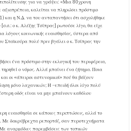
τιπολίτευσης για να γράψει: «Μια 80χρονη
ε αξιοπρέπεια, καλείται να πληρώσει πρόστιμο
1) και η Ν.Δ. να του ανταπαντήσει ότι ασχολήθηκε
σ.σ.: ο κ. Αλέξης Τσίπρας] ρωτούσε λίγο, θα είχε
ια λόγους κοινωνικής ευαισθησίας, ύστερα από
 Σταϊκούρα πολύ πριν βγάλει ο κ. Τσίπρας την
ήσει ένα πρόστιμο στην εκλογική του περιφέρεια,
 τηρηθεί ο νόμος. Αλλά μπαίνει ένα ζήτημα. Ποια
 και οι «άπειροι αστυνομικοί» πού θα βάζουν
ώληση μόνο λαχανικών; Ή –επειδή όλοι λίγο πολύ
έστερη οδός είναι να μην μπαίνουν καθόλου
ερη ευαισθησία σε κάποιες περιπτώσεις, αλλά το
ι. Με δακρύβρεχτα ρεπορτάζ, σαν πυροτεχνήματα
 Με αναρμόδιες παρεμβάσεις των τοπικών