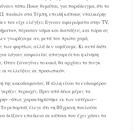
άνουν τόπο. Ποιος θυμάται, για παράδειγμα, ότι το
21 παιδιών στα Τέμπη, επειδή κάποιος νταλικέρης
δεν τον είχε ελέγξει; Εγιναν αφιερώματα στην TV,
ματα», πέρασαν νόμοι και διατάξεις, και τώρα ας
εν γνωρίζουμε αν, μετά τον πρώτο χαμό,
ς των φορτίων, αλλά δεν νομίζουμε. Κι αυτό διότι
 για λόγους ασφαλείας απαγορεύεται η κίνηση
. Οταν ξαναγίνει το κακό, θα αρχίσει το πινγκ
 οι «ελλείψεις σε προσωπικό».
η της κακοδαιμονίας. Η άλλη είναι το ενδιαφέρον
γκρίζες περιοχές. Πριν από δέκα μέρες τα
ιρη» –όπως χαρακτηρίστηκε εκ των υστέρων–
 Το ρεπορτάζ έλεγε ότι «η 80χρονη πουλούσε
να δείξουν επιείκεια σε κάποια που έχει χάσει τα