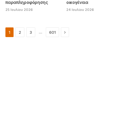
παραπληροφόρησης
οικογένεια
25 Ιουλίου 2026
24 Ιουλίου 2026
Next
…
1
2
3
601