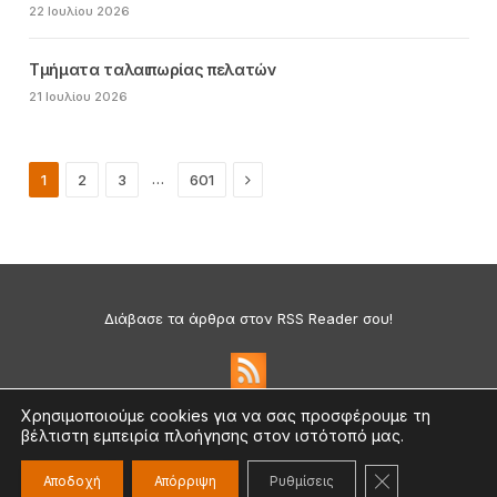
22 Ιουλίου 2026
Τμήματα ταλαιπωρίας πελατών
21 Ιουλίου 2026
Next
…
1
2
3
601
Διάβασε τα άρθρα στον RSS Reader σου!
Χρησιμοποιούμε cookies για να σας προσφέρουμε τη
βέλτιστη εμπειρία πλοήγησης στον ιστότοπό μας.
Πολιτική Απορρήτου & Cookies
©2026 medium.gr | Designed & Supported by
nat.ad
ΚΛΕΊΣΙΜΟ ΤΟ
Αποδοχή
Απόρριψη
Ρυθμίσεις