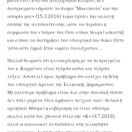
βουλευτές! Ενώ «οι Ανεξάρτητοι Ελληνες δεν
διαπραγματευόμαστε το όνομα “Μακεδονία” και την
ιστορία μας» (15.3.2016) τώρα ζητάει την αλλαγή
στάσης της αντιπολίτευσης, ώστε να περάσει η
συμφωνία του εταίρου του (που ο ίδιος θεωρεί κάκιστη)
και ο ίδιος να διατηρήσει τον υπουργικό του θώκο. Ούτε
γάτα ούτε ζημιά. Ετσι νομίζει τουλάχιστον…
Πολλοί θεωρούν ότι η ενασχόληση με τα πεπραγμένα
του κ. Καμμένου είναι τζάμπα κόπος και τζάμπα
λέξεις. Αποτελεί όμως πρόβλημα ότι κατέχει τη θέση
του υπουργού Αμυνας της Ελληνικής Δημοκρατίας.
Μεγαλύτερο πρόβλημα είναι πως στην πολιτική τίποτε
δεν πάει χαμένο. Ολα αφήνουν το ίχνος τους· θετικό ή
αρνητικό. Μπορεί η κυβέρνηση να είναι «θέατρο
σκιών», κατά τον χθεσινό τίτλο της «Κ» (4.7.2018),
αλλά οι κοινωνικές αντιστάσεις στη γελοιότητα
χαλαρώνουν. Αυτό το σόου της καρέκλας θα είναι