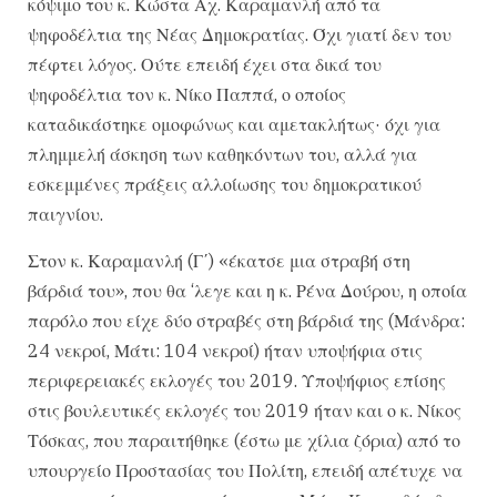
κόψιμο του κ. Κώστα Αχ. Καραμανλή από τα
ψηφοδέλτια της Νέας Δημοκρατίας. Όχι γιατί δεν του
πέφτει λόγος. Ούτε επειδή έχει στα δικά του
ψηφοδέλτια τον κ. Νίκο Παππά, ο οποίος
καταδικάστηκε ομοφώνως και αμετακλήτως· όχι για
πλημμελή άσκηση των καθηκόντων του, αλλά για
εσκεμμένες πράξεις αλλοίωσης του δημοκρατικού
παιγνίου.
Στον κ. Καραμανλή (Γ΄) «έκατσε μια στραβή στη
βάρδιά του», που θα ‘λεγε και η κ. Ρένα Δούρου, η οποία
παρόλο που είχε δύο στραβές στη βάρδιά της (Μάνδρα:
24 νεκροί, Μάτι: 104 νεκροί) ήταν υποψήφια στις
περιφερειακές εκλογές του 2019. Υποψήφιος επίσης
στις βουλευτικές εκλογές του 2019 ήταν και ο κ. Νίκος
Τόσκας, που παραιτήθηκε (έστω με χίλια ζόρια) από το
υπουργείο Προστασίας του Πολίτη, επειδή απέτυχε να