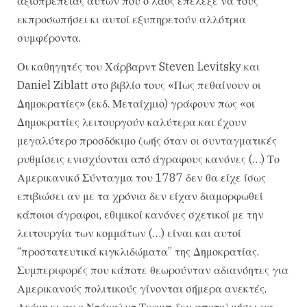
αξιοπρέπειας αυτών που ο λαός επέλεξε να τους
εκπροσωπήσει κι αυτοί εξυπηρετούν αλλότρια
συμφέροντα.
Οι καθηγητές του Χάρβαρντ Steven Levitsky και
Daniel Ziblatt στο βιβλίο τους «Πως πεθαίνουν οι
Δημοκρατίες» (εκδ. Μεταίχμιο) γράφουν πως «οι
Δημοκρατίες λειτουργούν καλύτερα και έχουν
μεγαλύτερο προσδόκιμο ζωής όταν οι συνταγματικές
ρυθμίσεις ενισχύονται από άγραφους κανόνες (…) Το
Αμερικανικό Σύνταγμα του 1787 δεν θα είχε ίσως
επιβιώσει αν με τα χρόνια δεν είχαν διαμορφωθεί
κάποιοι άγραφοι, εθιμικοί κανόνες σχετικοί με την
λειτουργία των κομμάτων (…) είναι και αυτοί
“προστατευτικά κιγκλιδώματα” της Δημοκρατίας.
Συμπεριφορές που κάποτε θεωρούνταν αδιανόητες για
Αμερικανούς πολιτικούς γίνονται σήμερα ανεκτές.
Ακόμη κι αν ο Ντόναλντ Τραμπ δεν αποτολμήσει να