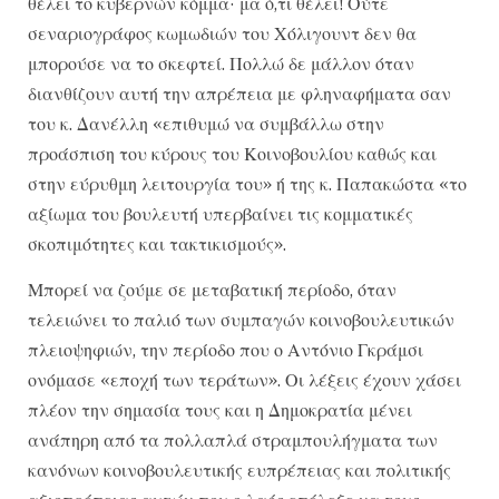
θέλει το κυβερνών κόμμα· μα ό,τι θέλει! Ούτε
σεναριογράφος κωμωδιών του Χόλιγουντ δεν θα
μπορούσε να το σκεφτεί. Πολλώ δε μάλλον όταν
διανθίζουν αυτή την απρέπεια με φληναφήματα σαν
του κ. Δανέλλη «επιθυμώ να συμβάλλω στην
προάσπιση του κύρους του Κοινοβουλίου καθώς και
στην εύρυθμη λειτουργία του» ή της κ. Παπακώστα «το
αξίωμα του βουλευτή υπερβαίνει τις κομματικές
σκοπιμότητες και τακτικισμούς».
Μπορεί να ζούμε σε μεταβατική περίοδο, όταν
τελειώνει το παλιό των συμπαγών κοινοβουλευτικών
πλειοψηφιών, την περίοδο που ο Αντόνιο Γκράμσι
ονόμασε «εποχή των τεράτων». Οι λέξεις έχουν χάσει
πλέον την σημασία τους και η Δημοκρατία μένει
ανάπηρη από τα πολλαπλά στραμπουλήγματα των
κανόνων κοινοβουλευτικής ευπρέπειας και πολιτικής