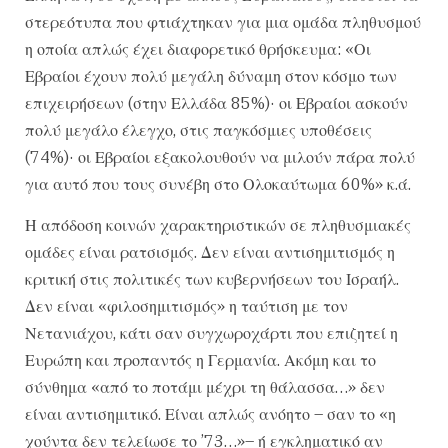
στερεότυπα που φτιάχτηκαν για μια ομάδα πληθυσμού
η οποία απλώς έχει διαφορετικό θρήσκευμα: «Οι
Εβραίοι έχουν πολύ μεγάλη δύναμη στον κόσμο των
επιχειρήσεων (στην Ελλάδα 85%)· οι Εβραίοι ασκούν
πολύ μεγάλο έλεγχο, στις παγκόσμιες υποθέσεις
(74%)· οι Εβραίοι εξακολουθούν να μιλούν πάρα πολύ
για αυτό που τους συνέβη στο Ολοκαύτωμα 60%» κ.ά.
Η απόδοση κοινών χαρακτηριστικών σε πληθυσμιακές
ομάδες είναι ρατσισμός. Δεν είναι αντισημιτισμός η
κριτική στις πολιτικές των κυβερνήσεων του Ισραήλ.
Δεν είναι «φιλοσημιτισμός» η ταύτιση με τον
Νετανιάχου, κάτι σαν συγχωροχάρτι που επιζητεί η
Ευρώπη και προπαντός η Γερμανία. Ακόμη και το
σύνθημα «από το ποτάμι μέχρι τη θάλασσα…» δεν
είναι αντισημιτικό. Είναι απλώς ανόητο – σαν το «η
χούντα δεν τελείωσε το ’73…»– ή εγκληματικό αν