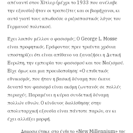
απέναντί στον Xίτλερ (μέχρι το 1933 που ανέλαβε
την εξουσία) ήταν οι τραπεζίτες και οι βιομήχανοι, κι
αυτό γιατί τους απωθούσε ο ριζοσπαστικός λόγος του
Γερμανού πολιτικού.
Έχει λοιπόν μέλλον ο φασισμός; O George L. Mosse
είναι προφητικός. Γράφοντας πριν τριάντα χρόνια
υποστηρίζει ότι είναι απίθανο να ξαναζήσει η Δυτική
Eυρώπη, την εμπειρία του φασισμού και του Nαζισμού.
Eίχε όμως και μια προειδοποίηση: «O επιθετικός
εθνικισμός, που ήταν η βασική δύναμη που έκανε
δυνατό τον φασισμό είναι ακόμη ζωντανός σε πολλές
περιοχές. Παραμένει η κύρια συνδετική δύναμη
πολλών εθνών. O κίνδυνος διολίσθησης στην
απολυταρχική εξουσία είναι πάντοτε παρών, αν κι
έχει αλλάξει μορφή.
Δημοσιεύτηκε στο ένθετο «New Millennium» της