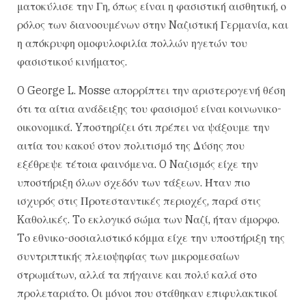
ματοκύλισε την Γη, όπως είναι η φασιστική αισθητική, ο
ρόλος των διανοουμένων στην Nαζιστική Γερμανία, και
η απόκρυφη ομοφυλοφιλία πολλών ηγετών του
φασιστικού κινήματος.
O George L. Mosse απορρίπτει την αριστερογενή θέση
ότι τα αίτια ανάδειξης του φασισμού είναι κοινωνικο-
οικονομικά. Yποστηρίζει ότι πρέπει να ψάξουμε την
αιτία του κακού στον πολιτισμό της Δύσης που
εξέθρεψε τέτοια φαινόμενα. O Nαζισμός είχε την
υποστήριξη όλων σχεδόν των τάξεων. Ήταν πιο
ισχυρός στις Προτεσταντικές περιοχές, παρά στις
Kαθολικές. Tο εκλογικό σώμα των Nαζί, ήταν άμορφο.
Tο εθνικο-σοσιαλιστικό κόμμα είχε την υποστήριξη της
συντριπτικής πλειοψηφίας των μικρομεσαίων
στρωμάτων, αλλά τα πήγαινε και πολύ καλά στο
προλεταριάτο. Oι μόνοι που στάθηκαν επιφυλακτικοί