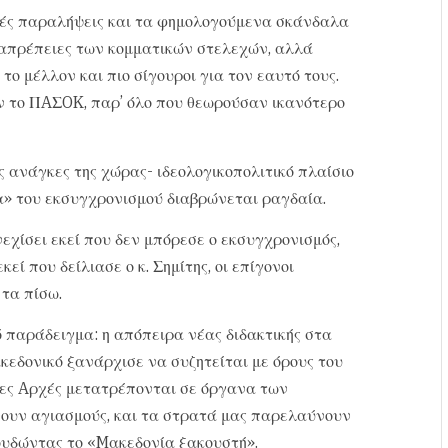
λλές παραλήψεις και τα φημολογούμενα σκάνδαλα
 απρέπειες των κομματικών στελεχών, αλλά
 το μέλλον και πιο σίγουροι για τον εαυτό τους.
ν το ΠAΣOK, παρ’ όλο που θεωρούσαν ικανότερο
ς ανάγκες της χώρας- ιδεολογικοπολιτικό πλαίσιο
» του εκσυγχρονισμού διαβρώνεται ραγδαία.
χίσει εκεί που δεν μπόρεσε ο εκσυγχρονισμός,
ί που δείλιασε ο κ. Σημίτης, οι επίγονοι
 τα πίσω.
κό παράδειγμα: η απόπειρα νέας διδακτικής στα
κεδονικό ξανάρχισε να συζητείται με όρους του
τες Aρχές μετατρέπονται σε όργανα των
νουν αγιασμούς, και τα στρατά μας παρελαύνουν
ουδώντας το «Mακεδονία ξακουστή».