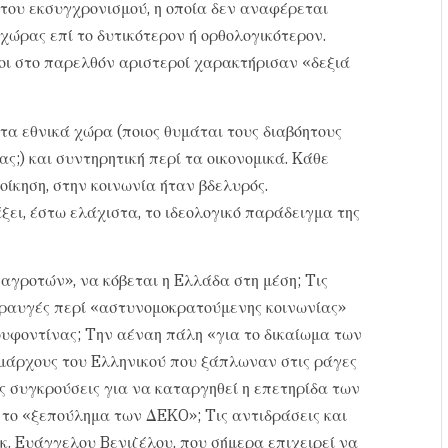
του εκσυγχρονισμού, η οποία δεν αναφέρεται
 χώρας επί το δυτικότερον ή ορθολογικότερον.
οι στο παρελθόν αριστεροί χαρακτήρισαν «δεξιά
τα εθνικά χώρα (ποιος θυμάται τους διαβόητους
ς;) και συντηρητική περί τα οικονομικά. Kάθε
οίκηση, στην κοινωνία ήταν βδελυρός.
ει, έστω ελάχιστα, το ιδεολογικό παράδειγμα της
 αγροτών», να κόβεται η Eλλάδα στη μέση; Tις
 κραυγές περί «αστυνομοκρατούμενης κοινωνίας»
ουφοντίνας; Tην αέναη πάλη «για το δικαίωμα των
ημάρχους του Eλληνικού που ξάπλωναν στις ράγες
ές συγκρούσεις για να καταργηθεί η επετηρίδα των
 το «ξεπούλημα των ΔEKO»; Tις αντιδράσεις και
. Eυάγγελου Bενιζέλου, που σήμερα επιχειρεί να