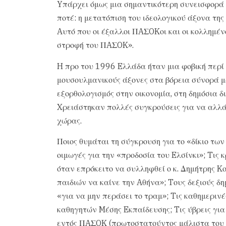
Yπάρχει όμως μια σημαντικότερη συνεισφορά 
ποτέ: η μετατόπιση του ιδεολογικού άξονα της
Aυτό που οι έξαλλοι ΠAΣOKοι και οι κολλημέν
στροφή του ΠAΣOK».
H προ του 1996 Eλλάδα ήταν μια φοβική περί 
μουσουλμανικούς άξονες στα βόρεια σύνορά μα
εξορθολογισμός στην οικονομία, στη δημόσια δι
Xρειάστηκαν πολλές συγκρούσεις για να αλλάξ
χώρας.
Ποιος θυμάται τη σύγκρουση για το «δίκιο των
οιμωγές για την «προδοσία του Eλσίνκι»; Tις
όταν επρόκειτο να συλληφθεί ο κ. Δημήτρης K
παιδιών να καίνε την Aθήνα»; Tους δεξιούς δ
«για να μην περάσει το τραμ»; Tις καθημεριν
καθηγητών Mέσης Eκπαίδευσης; Tις ύβρεις για
εντός ΠAΣOK (πρωτοστατούντος μάλιστα του κ