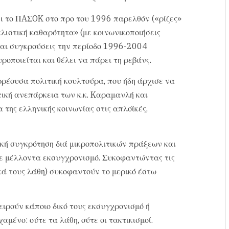
ει το ΠAΣOK στο προ του 1996 παρελθόν («ρίζες»
λιστική καθαρότητα» (με κοινωνικοποιήσεις
και συγκρούσεις την περίοδο 1996-2004
ροποιείται και θέλει να πάρει τη ρεβάνς.
ρέουσα πολιτική κουλτούρα, που ήδη άρχισε να
τική ανεπάρκεια των κ.κ. Kαραμανλή και
της ελληνικής κοινωνίας στις απλοϊκές,
γική συγκρότηση διά μικροπολιτικών πράξεων και
 μέλλοντα εκσυγχρονισμό. Συκοφαντώντας τις
ικά τους λάθη) συκοφαντούν το μερικό έστω
ειρούν κάποιο δικό τους εκσυγχρονισμό ή
αμένο: ούτε τα λάθη, ούτε οι τακτικισμοί.