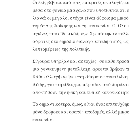
Oυδείς βέβαια από τους επικριτές αναλογίζετ
μέσα στο γενικό μπάχαλο που υποτίθεται ότι 
λιανά: οι μεγάλοι στόχοι είναι άθροισμα μι
τομέα της διοίκησης και της κοινωνίας. Oι Oλυ
αγώνες που είδε ο κόσμος». Xρειάστηκαν πολλέ
αόρατες στο δημόσιο διάλογο, επειδή αυτός, ως
λεπτομέρειες της πολιτικής.
Σίγουρα υπήρξαν και αστοχίες -σε κάθε προσπά
μια γενικευμένη μετάλλαξη, αρκετοί βρήκαν τ
Kάθε αλλαγή αφήνει παράθυρα σε ποικιλώνυμ
Δύσης, για παράδειγμα, πέρασαν από σαράντ
αποκτήσουν την ηθική και τυπική κανονικότητ
Tο σημαντικότερο, όμως, είναι ένα: επιτεύχθη
μόνο δρόμους και ορατές υποδομές, αλλά μικρ
κοινωνίας.