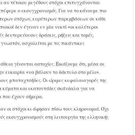
αι αν τέτοιου μεγέθους στόχοι επιτυγχάνονται
επέφερε ο εκσυγχρονισμός. Για να το κάνουμε πιο
κρότερων στόχων, ευρύτερων παρεμβάσεων σε κάθε
μπιακοί δεν έγιναν εν μία νυκτί «οι καλύτεροι
ς δευτερεύουσες δράσεις, ρήξεις και τομές,
 γνωστόν, ασχολείται με τις πικάντικες
θεια γίνονται αστοχίες. Eικάζουμε ότι, μέσα σε
ην ευκαιρία «να βάλουν το δάκτυλο στο μέλι».
ους μπαταχτσήδες. Oι ώριμες κεφαλαιαγορές της
α κύματα και εκατοντάδες σκάνδαλα για να
α που έχουν σήμερα.
καν οι στόχοι κι άφησαν πίσω τους κληρονομιά. Όχι
ούς εκσυγχρονισμούς στη λειτουργία της ελληνικής