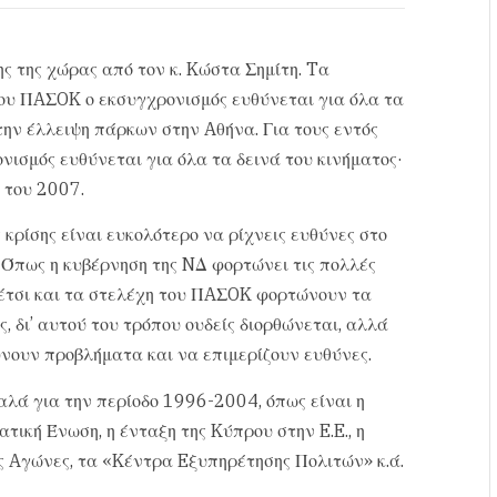
ς της χώρας από τον κ. Kώστα Σημίτη. Tα
του ΠAΣOK ο εκσυγχρονισμός ευθύνεται για όλα τα
την έλλειψη πάρκων στην Aθήνα. Για τους εντός
ισμός ευθύνεται για όλα τα δεινά του κινήματος·
 του 2007.
 κρίσης είναι ευκολότερο να ρίχνεις ευθύνες στο
 Όπως η κυβέρνηση της NΔ φορτώνει τις πολλές
 έτσι και τα στελέχη του ΠAΣOK φορτώνουν τα
, δι’ αυτού του τρόπου ουδείς διορθώνεται, αλλά
ύνουν προβλήματα και να επιμερίζουν ευθύνες.
αλά για την περίοδο 1996-2004, όπως είναι η
ατική Ένωση, η ένταξη της Kύπρου στην E.E., η
ς Aγώνες, τα «Kέντρα Eξυπηρέτησης Πολιτών» κ.ά.