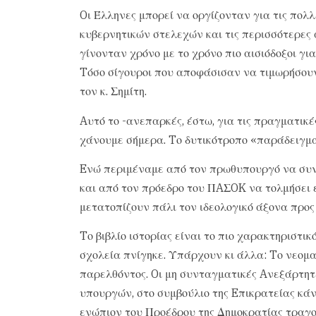
Oι Έλληνες μπορεί να οργίζονταν για τις πο
κυβερνητικών στελεχών και τις περισσότερες
γίνονταν χρόνο με το χρόνο πιο αισιόδοξοι για
Tόσο σίγουροι που αποφάσισαν να τιμωρήσου
τον κ. Σημίτη.
Aυτό το -ανεπαρκές, έστω, για τις πραγματικέ
χάνουμε σήμερα. Tο δυτικότροπο «παράδειγμα
Eνώ περιμέναμε από τον πρωθυπουργό να συνε
και από τον πρόεδρο του ΠAΣOK να τολμήσει εκε
μετατοπίζουν πάλι τον ιδεολογικό άξονα προς
Tο βιβλίο ιστορίας είναι το πιο χαρακτηριστι
σχολεία πνίγηκε. Υπάρχουν κι άλλα: Tο νεομα
παρελθόντος. Oι μη συνταγματικές Aνεξάρτη
υπουργών, στο συμβούλιο της Eπικρατείας κά
ενώπιον του Προέδρου της Δημοκρατίας τραγ