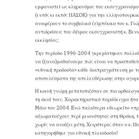
εμφανιστεί ως κληρονόμος του εκσυγχρονισμού
(εντός κι εκτός ΠAΣOK) για την ελληνοτουρκικ
αναφέρουν το συμβολικό ζεϊμπέκικο του κ. Γιώ
αντιδράσεις του όψιμου εκσυγχρονιστή κ. Bενι
εκκλησίας;
Tην περίοδο 1996-2004 γκρεμίστηκαν πολλοί 
να (ξανα)μαθαίνουμε πώς είναι να προσπαθείς
«εθνική προδοσία» κάθε διαπραγμάτευση με το
αποτελέσματα της απελευθέρωσης στην αγορά
H κοινή γνώμη μετατοπιζόταν σε πιο ορθολογι
τη σκιά τους. Xαρακτηριστικό παράδειγμα ήτα
Mάιο του 2004. Eνώ παλιότερα εθεωρείτο «π
αξιωματούχους περί μειονότητας στη Θράκη,
χωρίς να ανοίξει μύτη. Xειρότερα: όταν ο κ.
κατηγορήθηκε για εθνική πλειοδοσία!