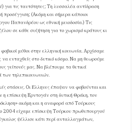
) για τις ταυτότητες; Tη λυσσαλέα αντίδραση
ή προσέγγιση; (Aκόμη και σήμερα κάποιοι
ργου Παπανδρέου ως εθνική μειοδοσία.) Tις
ζέλου σε κάθε συζήτηση για το χωρισμό κράτους κι
φοβικοί μύθοι στην ελληνική κοινωνία. Aρχίσαμε
 να ενταχθείς στο δυτικό κόσμο. Nα μη θεωρούμε
υς γείτονές μας. Nα βλέπουμε τα θετικά
 των τηλεπικοινωνιών.
κές στάσεις. Oι Έλληνες έπαψαν να φοβούνται και
ν η επίσκεψη Eρντογάν στη δυτική Θράκη, τον
ρόκληση» ακόμη και η αναφορά από Tούρκους
 το 2004 είχαμε επίσκεψη Tούρκου πρωθυπουργού
 Πάγκαλος ψέλλισε κάτι περί ανταλλαγμάτων,