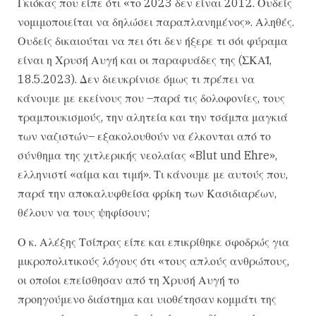
Γκιόκας που είπε ότι «το 2023 δεν είναι 2012. Ουδείς
νομιμοποιείται να δηλώσει παραπλανημένος». Αληθές.
Ουδείς δικαιούται να πει ότι δεν ήξερε τι σόι φύραμα
είναι η Χρυσή Αυγή και οι παραφυάδες της (ΣΚΑΪ,
18.5.2023). Δεν διευκρίνισε όμως τι πρέπει να
κάνουμε με εκείνους που –παρά τις δολοφονίες, τους
τραμπουκισμούς, την αλητεία και την τσάμπα μαγκιά
των ναζιστών– εξακολουθούν να έλκονται από το
σύνθημα της χιτλερικής νεολαίας «Blut und Ehre»,
ελληνιστί «αίμα και τιμή». Τι κάνουμε με αυτούς που,
παρά την αποκαλυφθείσα φρίκη των Κασιδιαρέων,
θέλουν να τους ψηφίσουν;
Ο κ. Αλέξης Τσίπρας είπε και επικρίθηκε σφοδρώς για
μικροπολιτικούς λόγους ότι «τους απλούς ανθρώπους,
οι οποίοι επείσθησαν από τη Χρυσή Αυγή το
προηγούμενο διάστημα και υιοθέτησαν κομμάτι της