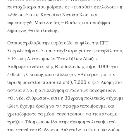
πεντοχίλιαρα που μοίρασε σε «ευπαθείς συλλόγους» η
«δύο σε ένα» κ. Κατερίνα Νοτοπούλου· και
υφυπουργός Μακεδονίας – Θράκης και υποψήφια
δήμαρχος Θεσσαλονίκης.
Οποιος πρόλαβε την κυρία οίδε: οι φίλοι της ΕΡΤ
Σερρών πήραν ένα πεντοχίλιαρο για το φεστιβάλ τους.
Η Ενωση Αστυνομικών Υπαλλήλων Δίωξης
Λαθρομετανάστευσης Θεσσαλονίκης πήρε 4.000 για
έκθεση γλυπτικής και ο σύλλογος «Αστέρι», για την
ίδρυση μουσείου παπουτσιού(!), 7.000 ευρώ. Ακόμη πιο
αστεία είναι η αιτιολόγηση αυτών των ρουσφετιών.
«Οι νέοι άνθρωποι», είπε η 30χρονη πολιτικός, «έχουμε
ιδέες, έχουμε όρεξη να τις πραγματοποιήσουμε, και
χρειαζόμαστε τα μέσα, τους τρόπους να τις κάνουμε
πράξη». Τόση φρεσκάδα στην άσκηση πολιτικής από
την εποχή του Θεόδωρου Δηλιγιάννη είχαμε να δούμε.