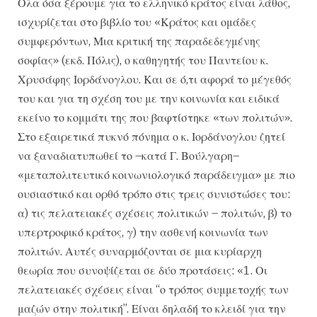
Ολα όσα ξέρουμε για το ελληνικό κράτος είναι λάθος,
ισχυρίζεται στο βιβλίο του «Κράτος και ομάδες
συμφερόντων, Μια κριτική της παραδεδεγμένης
σοφίας» (εκδ. Πόλις), ο καθηγητής του Παντείου κ.
Χρυσάφης Ιορδάνογλου. Και σε ό,τι αφορά το μέγεθός
του και για τη σχέση του με την κοινωνία και ειδικά
εκείνο το κομμάτι της που βαφτίστηκε «των πολιτών».
Στο εξαιρετικά πυκνό πόνημα ο κ. Ιορδάνογλου ζητεί
να ξαναδιατυπωθεί το –κατά Γ. Βούλγαρη–
«μεταπολιτευτικό κοινωνιολογικό παράδειγμα» με πιο
ουσιαστικό και ορθό τρόπο στις τρεις συνιστώσες του:
α) τις πελατειακές σχέσεις πολιτικών – πολιτών, β) το
υπερτροφικό κράτος, γ) την ασθενή κοινωνία των
πολιτών. Αυτές συναρμόζονται σε μια κυρίαρχη
θεωρία που συνοψίζεται σε δύο προτάσεις: «1. Οι
πελατειακές σχέσεις είναι “ο τρόπος συμμετοχής των
μαζών στην πολιτική”. Είναι δηλαδή το κλειδί για την