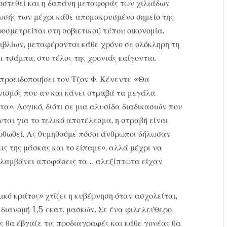
οστεθεί και η δαπάνη μεταφοράς των χιλιάδων
σής των μέχρι κάθε απομακρυσμένο σημείο της
ροσμετρείται στη σοβιετικού τύπου οικονομία.
βιβλίων, μεταφέρονται κάθε χρόνο σε ολόκληρη τη
αι τσάμπα, στο τέλος της χρονιάς καίγονται.
προειδοποιήσει τον Τζον Φ. Κένεντι: «Θα
ανισμός που αν και κάνει στραβά τα μεγάλα
α». Λογικό, διότι σε μια αλυσίδα διαδικασιών που
νται για το τελικό αποτέλεσμα, η στραβή είναι
ορθωθεί. Ας θυμηθούμε πόσοι άνθρωποι δήλωσαν
ις της μάσκας και το είπαμε», αλλά μέχρι να
υ λαμβάνει αποφάσεις τα… αλεξίπτωτα είχαν
ικό κράτος» χτίζει η κυβέρνηση όταν ασχολείται,
διανομή 1,5 εκατ. μασκών. Σε ένα φιλελεύθερο
ς θα έβγαζε τις προδιαγραφές και κάθε γονέας θα