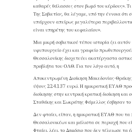
καθαρές θάλασσες στον βωμό του κέρδους». Τι 
Της Σοβιετίας, θα λέγαμε, υπό την έννοια ότι
υπάρχουν απείρως μεγαλύτερα περιβαλλοντικά
είναι υπηρέτης του κεφαλαίου».
Μια μικρή σοβιετικού τύπου ιστορία ζει αυτόν
υφυπουργείο έχει και γραφείο πρωθυπουργού.
Θεσσαλονίκης διοχετεύει ακατέργαστα αστικ
προβλήτα του ΟΛΘ. Για τον λόγο αυτό, η
Αποκεντρωμένη Διοίκηση Μακεδονίας-Θράκης 
ύψους 224.137 ευρώ. Η ημικρατική ΕΥΑΘ προ
διοίκησης στην κεντρική κρατική διοίκηση και 
Σταθάκης και Σωκράτης Φάμελλος έσβησαν το 
Δεν φταίει, είπαν, η ημικρατική ΕΥΑΘ που τ
Θεσσαλονικέων και μάλιστα σε περιοχή που εί
Φταίει, λέει, το Δημόσιο που δεν τέλειωσε τα 