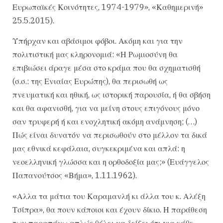
Ευρωπαϊκές Κοινότητες, 1974-1979», «Καθημερινή»
25.5.2015).
Υπήρχαν και αβάσιμοι φόβοι. Ακόμη και για την
πολιτιστική μας κληρονομιά: «Η Ρωμιοσύνη θα
επιβιώσει άραγε μέσα στο κράμα που θα σχηματισθή
(σ.σ.: της Ενιαίας Ευρώπης), θα περισωθή ως
πνευματική και ηθική, ως ιστορική παρουσία, ή θα σβήση
και θα αφανισθή, για να μείνη στους επιγόνους μόνο
σαν τρυφερή ή και ενοχλητική ακόμη ανάμνηση; (…)
Πώς είναι δυνατόν να περισωθούν στο μέλλον τα δικά
μας εθνικά κεφάλαια, συγκεκριμένα και απλά: η
νεοελληνική γλώσσα και η ορθοδοξία μας;» (Ευάγγελος
Παπανούτσος «Βήμα», 1.11.1962).
«Αλλα τα μάτια του Καραμανλή κι άλλα του κ. Αλέξη
Τσίπρα», θα πουν κάποιοι και έχουν δίκιο. Η παράθεση
των παραπάνω απλώς θέλει να δείξει ότι για κάθε