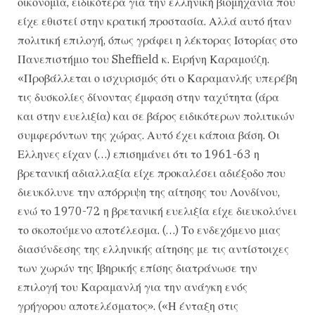
οικονομία, ειδικότερα για την ελληνική βιομηχανία που
είχε εθιστεί στην κρατική προστασία. Αλλά αυτό ήταν
πολιτική επιλογή, όπως γράφει η λέκτορας Ιστορίας στο
Πανεπιστήμιο του Sheffield κ. Ειρήνη Καραμούζη.
«Προβάλλεται ο ισχυρισμός ότι ο Καραμανλής υπερέβη
τις δυσκολίες δίνοντας έμφαση στην ταχύτητα (άρα
και στην ευελιξία) και σε βάρος ειδικότερων πολιτικών
συμφερόντων της χώρας. Αυτό έχει κάποια βάση. Οι
Ελληνες είχαν (…) επισημάνει ότι το 1961-63 η
βρετανική αδιαλλαξία είχε προκαλέσει αδιέξοδο που
διευκόλυνε την απόρριψη της αίτησης του Λονδίνου,
ενώ το 1970-72 η βρετανική ευελιξία είχε διευκολύνει
το σκοπούμενο αποτέλεσμα. (…) Το ενδεχόμενο μιας
διασύνδεσης της ελληνικής αίτησης με τις αντίστοιχες
των χωρών της Ιβηρικής επίσης διατράνωσε την
επιλογή του Καραμανλή για την ανάγκη ενός
γρήγορου αποτελέσματος». («Η ένταξη στις