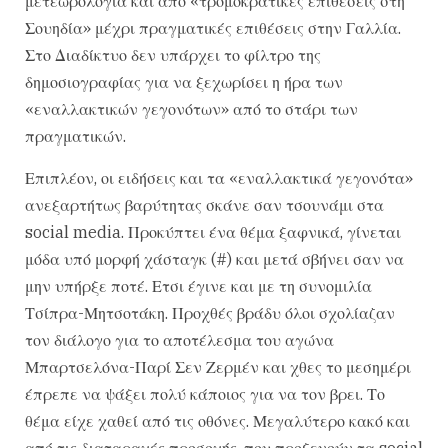
μετεωρολογία και από «τρομοκρατικές επιθέσεις στη
Σουηδία» μέχρι πραγματικές επιθέσεις στην Γαλλία.
Στο Διαδίκτυο δεν υπάρχει το φίλτρο της
δημοσιογραφίας για να ξεχωρίσει η ήρα των
«εναλλακτικών γεγονότων» από το στάρι των
πραγματικών.
Επιπλέον, οι ειδήσεις και τα «εναλλακτικά γεγονότα»
ανεξαρτήτως βαρύτητας σκάνε σαν τσουνάμι στα
social media. Προκύπτει ένα θέμα ξαφνικά, γίνεται
μόδα υπό μορφή χάσταγκ (#) και μετά σβήνει σαν να
μην υπήρξε ποτέ. Ετσι έγινε και με τη συνομιλία
Τσίπρα-Μητσοτάκη. Προχθές βράδυ όλοι σχολίαζαν
τον διάλογο για το αποτέλεσμα του αγώνα
Μπαρτσελόνα-Παρί Σεν Ζερμέν και χθες το μεσημέρι
έπρεπε να ψάξει πολύ κάποιος για να τον βρει. Το
θέμα είχε χαθεί από τις οθόνες. Μεγαλύτερο κακό και
από τις διαταραχές προσοχής, που προξενούν τα social