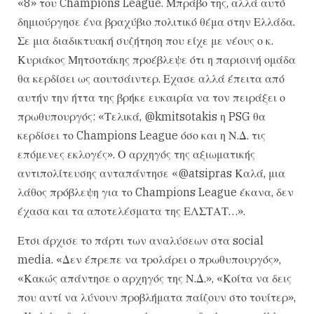
«8» του Champions League. Μπράβο της, αλλά αυτό
δημιούργησε ένα βραχύβιο πολιτικό θέμα στην Ελλάδα.
Σε μια διαδικτυακή συζήτηση που είχε με νέους ο κ.
Κυριάκος Μητσοτάκης προέβλεψε ότι η παρισινή ομάδα
θα κερδίσει ως αουτσάιντερ. Εχασε αλλά έπειτα από
αυτήν την ήττα της βρήκε ευκαιρία να τον πειράξει ο
πρωθυπουργός: «Τελικά, @kmitsotakis η PSG θα
κερδίσει το Champions League όσο και η Ν.Δ. τις
επόμενες εκλογές». Ο αρχηγός της αξιωματικής
αντιπολίτευσης ανταπάντησε «@atsipras Καλά, μια
λάθος πρόβλεψη για το Champions League έκανα, δεν
έχασα και τα αποτελέσματα της ΕΛΣΤΑΤ…».
Ετσι άρχισε το πάρτι των αναλύσεων στα social
media. «Δεν έπρεπε να τρολάρει ο πρωθυπουργός»,
«Κακώς απάντησε ο αρχηγός της Ν.Δ.», «Κοίτα να δεις
που αντί να λύνουν προβλήματα παίζουν στο τουίτερ»,