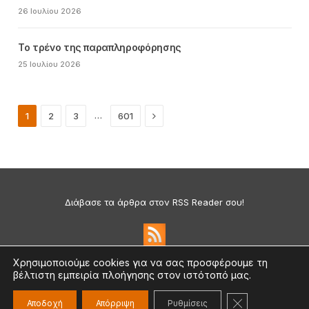
26 Ιουλίου 2026
Το τρένο της παραπληροφόρησης
25 Ιουλίου 2026
Next
…
1
2
3
601
Διάβασε τα άρθρα στον RSS Reader σου!
Χρησιμοποιούμε cookies για να σας προσφέρουμε τη
βέλτιστη εμπειρία πλοήγησης στον ιστότοπό μας.
Πολιτική Απορρήτου & Cookies
©2026 medium.gr | Designed & Supported by
nat.ad
ΚΛΕΊΣΙΜΟ ΤΟ
Αποδοχή
Απόρριψη
Ρυθμίσεις