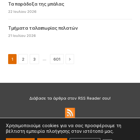
Τα παράδοξα της μπάλας
22 Ιουλίου 2026
Τμήματα ταλαιπωρίας πελατών
21 Ιουλίου 2026
Next
…
1
2
3
601
Διάβασε τα άρθρα στον RSS Reader σου!
Χρησιμοποιούμε cookies για να σας προσφέρουμε τη
βέλτιστη εμπειρία πλοήγησης στον ιστότοπό μας.
Πολιτική Απορρήτου & Cookies
©2026 medium.gr | Designed & Supported by
nat.ad