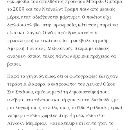
ορκωμοσία του απελθόντος προέδρου Μπαράκ Ομπάμα
το 2009 και του Ντόναλντ Τραμπ πριν από μερικές
μέρες, ήταν αδιάψευστοι μάρτυρες. Ο πρώτος είχε
διπλάσιο πλήθος στην ορκωμοσία, κάτι που μπορεί να
είναι και λογικό. Ο νέος πρόεδρος κατά την
προεκλογική του εκστρατεία προσέβαλε τη μισή
Αμερική: Γυναίκες, Μεξικανούς, άτομα με ειδικές
ανάγκες· όποιον τέλος πάντων έβρισκε πρόχειρο να
βρίσει.
Παρά το γεγονός, όμως, ότι οι φωτογραφίες έδειχναν
τεράστια διαφορά, ο εκπρόσωπος του Λευκού Οίκου
Σιν Σπάισερ, αμέσως μετά τη δημοσιοποίησή τους,
ανέβηκε στο πόντιουμ και άρχισε να τις διαψεύδει, με
μια λογική τρεις το λάδι, τρεις το ξίδι. Αράδιασε μερικά
νούμερα –τόσοι χωράνε στην 4η οδό, τόσοι στο
Λίνκολν Μεμόριαλ– και κατέληξε ότι αυτό ήταν το