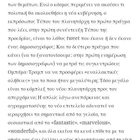
των θεμάτων. Ενώ ο κόσμος περιμένει να ακούσει τι
πολιτική θα ακολουθήσει η νέα κυβέρνηση, ο
εκπρόσωπος Τύπου του πλανητάρχη το πρώτο πράγμα
που λέει, στην πρώτη συνέντευξη Τύπου της
προεδρίας, είναι το λάθος tweet που έκανε ή δεν έκανε
ένας δημοσιογράφος; Και το δεύτερο πράγμα που
κάνει (να το ξανατονίσουμε: στην πρώτη ενημέρωση
των δημοσιογράφων) να μετρά τις συγκεντρώσεις
Ομπάμα-Τραμπ να να προσφέρει «εναλλακτικές
αλήθειες» για το ποια ήταν μεγαλύτερη; Τόσο μεγάλο
είναι το κόμπλεξ του νέου πλανητάρχη προς τον
απερχόμενο; Ή απλώς λόγω ανεπάρκειας και
αγραμματοσύνης το νέο επιτελείο αδυνατεί να
ιεραρχήσει τα σημαντικά από τα γελοία, τα
ουσιαστικά από τα «fantastic», «marvelous»,
«wonderful», και όλα εκείνα τα κενά επίθετα με τα
οποία μας έχει ζαλίσει ο νέος πλανητάρχης από τη νίκη