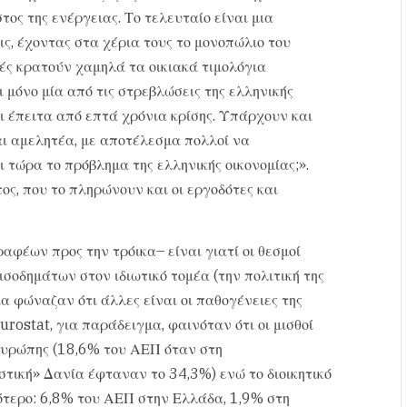
όστος της ενέργειας. Το τελευταίο είναι μια
ς, έχοντας στα χέρια τους το μονοπώλιο του
κές κρατούν χαμηλά τα οικιακά τιμολόγια
 μόνο μία από τις στρεβλώσεις της ελληνικής
ι έπειτα από επτά χρόνια κρίσης. Υπάρχουν και
ται αμελητέα, με αποτέλεσμα πολλοί να
 τώρα το πρόβλημα της ελληνικής οικονομίας;».
ος, που το πληρώνουν και οι εργοδότες και
φέων προς την τρόικα– είναι γιατί οι θεσμοί
ισοδημάτων στον ιδιωτικό τομέα (την πολιτική της
α φώναζαν ότι άλλες είναι οι παθογένειες της
urostat, για παράδειγμα, φαινόταν ότι οι μισθοί
 Ευρώπης (18,6% του ΑΕΠ όταν στη
τική» Δανία έφταναν το 34,3%) ενώ το διοικητικό
λότερο: 6,8% του ΑΕΠ στην Ελλάδα, 1,9% στη