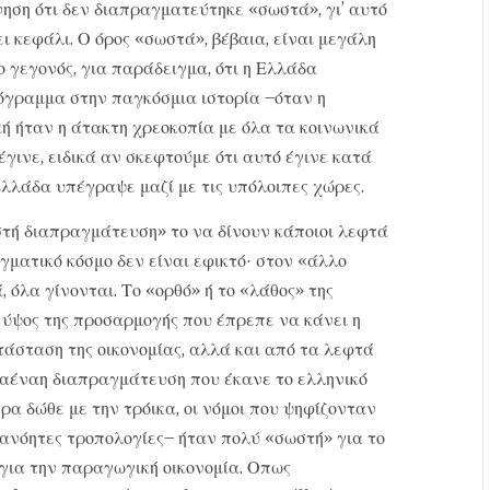
ηση ότι δεν διαπραγματεύτηκε «σωστά», γι’ αυτό
ει κεφάλι. Ο όρος «σωστά», βέβαια, είναι μεγάλη
ο γεγονός, για παράδειγμα, ότι η Ελλάδα
όγραμμα στην παγκόσμια ιστορία –όταν η
ή ήταν η άτακτη χρεοκοπία με όλα τα κοινωνικά
γινε, ειδικά αν σκεφτούμε ότι αυτό έγινε κατά
λλάδα υπέγραψε μαζί με τις υπόλοιπες χώρες.
στή διαπραγμάτευση» το να δίνουν κάποιοι λεφτά
ματικό κόσμο δεν είναι εφικτό· στον «άλλο
 όλα γίνονται. Το «ορθό» ή το «λάθος» της
 ύψος της προσαρμογής που έπρεπε να κάνει η
τάσταση της οικονομίας, αλλά και από τα λεφτά
η αέναη διαπραγμάτευση που έκανε το ελληνικό
ρα δώθε με την τρόικα, οι νόμοι που ψηφίζονταν
ανόητες τροπολογίες– ήταν πολύ «σωστή» για το
για την παραγωγική οικονομία. Οπως