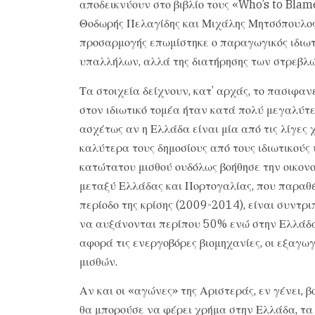
αποδεικνύουν στο βιβλίο τους «Who’s to Blame 
Θοδωρής Πελαγίδης και Μιχάλης Μητσόπουλος,
προσαρμογής επωμίστηκε ο παραγωγικός ιδιωτι
υπαλλήλων, αλλά της διατήρησης των στρεβλώσ
Τα στοιχεία δείχνουν, κατ’ αρχάς, το πασιφα
στον ιδιωτικό τομέα ήταν κατά πολύ μεγαλύτε
ασχέτως αν η Ελλάδα είναι μία από τις λίγες 
καλύτερα τους δημοσίους από τους ιδιωτικούς 
κατώτατου μισθού ουδόλως βοήθησε την οικονο
μεταξύ Ελλάδας και Πορτογαλίας, που παραθέ
περίοδο της κρίσης (2009-2014), είναι συντρι
να αυξάνονται περίπου 50% ενώ στην Ελλάδα 
αφορά τις ενεργοβόρες βιομηχανίες, οι εξαγω
μισθών.
Αν και οι «αγώνες» της Αριστεράς, εν γένει,
θα μπορούσε να φέρει χρήμα στην Ελλάδα, τα