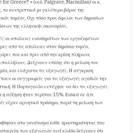
for Greece? » (εκδ. Palgrave, Macmillan) οι κ.
 το συντριπτικά μεγαλύτερο βάρος της
κός τομέας. Οχι τόσο προς όφελος των δημοσίων
εων της ελληνικής οικονομίας.
νές: οι απώλειες εισοδημάτων των εργαζομένων
ρες από τις απώλειες στον δημόσιο τομέα,
χώρες που και πριν από την κρίση πλήρωνε
υπαλλήλους. Δείχνουν επίσης ότι η μείωση του
μία, και ελάχιστα τις εξαγωγές. Η σύγκριση
τουν οι συγγραφείς για τις εξαγωγές αγαθών την
πτική. Η Πορτογαλία ευτύχησε να δει τις εξαγωγές
η αύξηση ήταν περίπου 15%. Ειδικά σε ό,τι
γές είχαν αρνητικό πρόσημο, παρά τη μείωση των
 βοήθησαν στο γονάτισμα κάθε δραστηριότητας που
 στοιχεία των εξαγωγών ανά κλάδο δείχνουν ότι