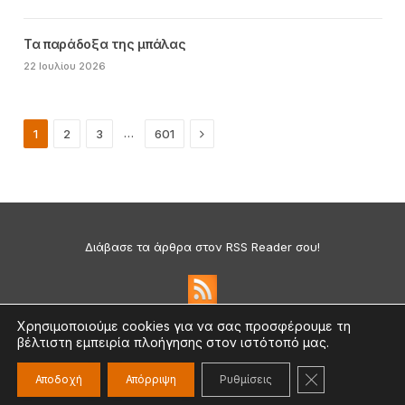
Τα παράδοξα της μπάλας
22 Ιουλίου 2026
Next
…
1
2
3
601
Διάβασε τα άρθρα στον RSS Reader σου!
Χρησιμοποιούμε cookies για να σας προσφέρουμε τη
βέλτιστη εμπειρία πλοήγησης στον ιστότοπό μας.
Πολιτική Απορρήτου & Cookies
©2026 medium.gr | Designed & Supported by
nat.ad
ΚΛΕΊΣΙΜΟ ΤΟ
Αποδοχή
Απόρριψη
Ρυθμίσεις