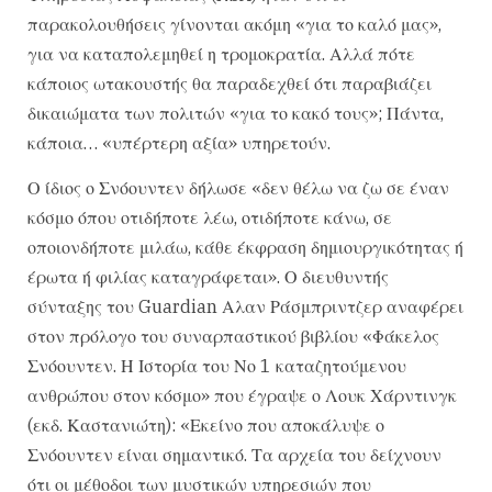
παρακολουθήσεις γίνονται ακόμη «για το καλό μας»,
για να καταπολεμηθεί η τρομοκρατία. Αλλά πότε
κάποιος ωτακουστής θα παραδεχθεί ότι παραβιάζει
δικαιώματα των πολιτών «για το κακό τους»; Πάντα,
κάποια… «υπέρτερη αξία» υπηρετούν.
Ο ίδιος ο Σνόουντεν δήλωσε «δεν θέλω να ζω σε έναν
κόσμο όπου οτιδήποτε λέω, οτιδήποτε κάνω, σε
οποιονδήποτε μιλάω, κάθε έκφραση δημιουργικότητας ή
έρωτα ή φιλίας καταγράφεται». Ο διευθυντής
σύνταξης του Guardian Αλαν Ράσμπριντζερ αναφέρει
στον πρόλογο του συναρπαστικού βιβλίου «Φάκελος
Σνόουντεν. Η Ιστορία του Νο 1 καταζητούμενου
ανθρώπου στον κόσμο» που έγραψε ο Λουκ Χάρντινγκ
(εκδ. Καστανιώτη): «Εκείνο που αποκάλυψε ο
Σνόουντεν είναι σημαντικό. Τα αρχεία του δείχνουν
ότι οι μέθοδοι των μυστικών υπηρεσιών που