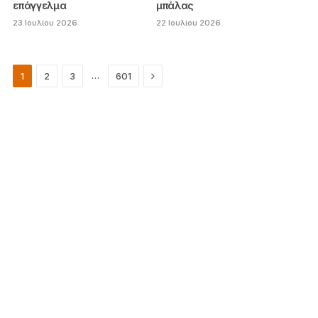
επάγγελμα
μπάλας
23 Ιουλίου 2026
22 Ιουλίου 2026
Next
…
1
2
3
601