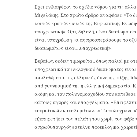
Εχει ενδιαφέρον το σχέδιο νόμου για τις αλλα
Μιχελάκης. Στο πρώτο άρθρο αναφέρει: «Το δι
λοιπών κρατών-μελών της Ευρωπαϊκής Ενωσης
υποχρεωτική». Ο,τι, δηλαδή, είναι δικαίωμα σ
είναι υποχρέωση· κι ας προσπεράσουμε το οξύ
δικαιωμάτων είναι…υποχρεωτική».
Βεβαίως, ουδείς τιμωρείται, όπως παλιά, με σ
υποχρεωτικό του εκλογικού δικαιώματος είνα
απολιθώματα της ελληνικής έννομης τάξης, ίσω
από γεννησιμιού της η ελληνική δημοκρατία. 
ακόμη και του πολυνομοσχεδίου που κατέθεσε
κάποιες αγορές και επαγγέλματα. «Επιτρέπε
τουριστικών καταλυμάτων…» Το πολυχρονεμένο
εξυπηρετήσει τον πελάτη του χωρίς τον φόβο το
ο πρωθυπουργός έστελνε προεκλογικά χαιρετί