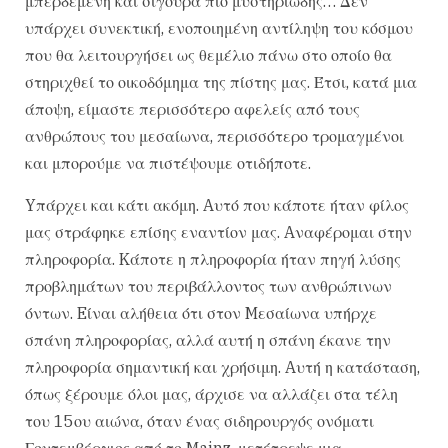
μπερδεμένη και σίγουρα πιο μυστηριώδης… Δεν
υπάρχει συνεκτική, ενοποιημένη αντίληψη του κόσμου
που θα λειτουργήσει ως θεμέλιο πάνω στο οποίο θα
στηριχθεί το οικοδόμημα της πίστης μας. Έτσι, κατά μια
άποψη, είμαστε περισσότερο αφελείς από τους
ανθρώπους του μεσαίωνα, περισσότερο τρομαγμένοι
και μπορούμε να πιστέψουμε οτιδήποτε.
Yπάρχει και κάτι ακόμη. Aυτό που κάποτε ήταν φίλος
μας στράφηκε επίσης εναντίον μας. Aναφέρομαι στην
πληροφορία. Kάποτε η πληροφορία ήταν πηγή λύσης
προβλημάτων του περιβάλλοντος των ανθρώπινων
όντων. Eίναι αλήθεια ότι στον Mεσαίωνα υπήρχε
σπάνη πληροφορίας, αλλά αυτή η σπάνη έκανε την
πληροφορία σημαντική και χρήσιμη. Aυτή η κατάσταση,
όπως ξέρουμε όλοι μας, άρχισε να αλλάζει στα τέλη
του 15ου αιώνα, όταν ένας σιδηρουργός ονόματι
Γουτεμβέργιος από το Mainz, μετέτρεψε μια