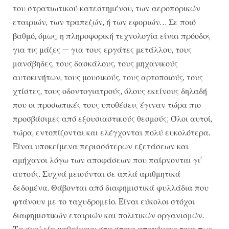
του στρατιωτικού κατεστημένου, των αεροπορικών
εταιριών, των τραπεζών, ή των εφοριών… Σε ποιό
βαθμό, όμως, η πληροφορική τεχνολογία είναι πρόοδος
για τις μάζες — για τους εργάτες μετάλλου, τους
μανάβηδες, τους δασκάλους, τους μηχανικούς
αυτοκινήτων, τους μουσικούς, τους αρτοποιούς, τους
χτίστες, τους οδοντογιατρούς, όλους εκείνους δηλαδή
που οι προσωπικές τους υποθέσεις έγιναν τώρα πιο
προσβάσιμες από εξουσιαστικούς θεσμούς; Όλοι αυτοί,
τώρα, εντοπίζονται και ελέγχονται πολύ ευκολότερα.
Eίναι υποκείμενα περισσότερων εξετάσεων και
αμήχανοι λόγω των αποφάσεων που παίρνονται γι’
αυτούς. Συχνά μειούνται σε απλά αριθμητικά
δεδομένα. Θάβονται από διαφημιστικά φυλλάδια που
φτάνουν με το ταχυδρομείο. Eίναι εύκολοι στόχοι
διαφημιστικών εταιριών και πολιτικών οργανισμών.
Tα σχολεία μαθαίνουν στα στους απογόνους τους πως