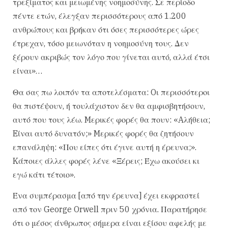
τρεξίματος και μειωμένης νοημοσύνης. Σε περίοδο
πέντε ετών, έλεγξαν περισσότερους από 1.200
ανθρώπους και βρήκαν ότι όσες περισσότερες ώρες
έτρεχαν, τόσο μειωνόταν η νοημοσύνη τους. Δεν
ξέρουν ακριβώς τον λόγο που γίνεται αυτό, αλλά έτσι
είναι»…
Θα σας πω λοιπόν τα αποτελέσματα: Oι περισσότεροι
θα πιστέψουν, ή τουλάχιστον δεν θα αμφισβητήσουν,
αυτό που τους λέω. Mερικές φορές θα πουν: «Aλήθεια;
Eίναι αυτό δυνατόν;» Mερικές φορές θα ζητήσουν
επανάληψη: «Που είπες ότι έγινε αυτή η έρευνα;».
Kάποιες άλλες φορές λένε «Ξέρεις; Έχω ακούσει κι
εγώ κάτι τέτοιο».
Ένα συμπέρασμα [από την έρευνα] έχει εκφραστεί
από τον George Orwell πριν 50 χρόνια. Παρατήρησε
ότι ο μέσος άνθρωπος σήμερα είναι εξίσου αφελής με