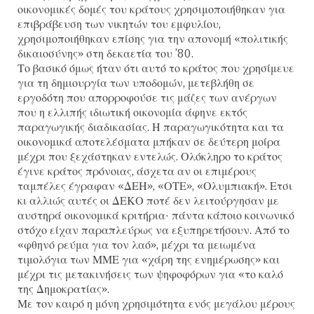
οικονομικές δομές του κράτους χρησιμοποιήθηκαν για
επιβράβευση των νικητών του εμφυλίου,
χρησιμοποιήθηκαν επίσης για την απονομή «πολιτικής
δικαιοσύνης» στη δεκαετία του ’80.
Το βασικό όμως ήταν ότι αυτό το κράτος που χρησίμευε
για τη δημιουργία των υποδομών, μετεβλήθη σε
εργοδότη που απορροφούσε τις μάζες των ανέργων
που η ελλιπής ιδιωτική οικονομία άφηνε εκτός
παραγωγικής διαδικασίας. Η παραγωγικότητα και τα
οικονομικά αποτελέσματα μπήκαν σε δεύτερη μοίρα
μέχρι που ξεχάστηκαν εντελώς. Ολόκληρο το κράτος
έγινε κράτος πρόνοιας, άσχετα αν οι επιμέρους
ταμπέλες έγραφαν «ΔΕΗ», «ΟΤΕ», «Ολυμπιακή». Ετσι
κι αλλιώς αυτές οι ΔΕΚΟ ποτέ δεν λειτούργησαν με
αυστηρά οικονομικά κριτήρια· πάντα κάποιο κοινωνικό
στόχο είχαν παραπλεύρως να εξυπηρετήσουν. Από το
«φθηνό ρεύμα για τον λαό», μέχρι τα μειωμένα
τιμολόγια των ΜΜΕ για «χάρη της ενημέρωσης» και
μέχρι τις μετακινήσεις των ψηφοφόρων για «το καλό
της Δημοκρατίας».
Με τον καιρό η μόνη χρησιμότητα ενός μεγάλου μέρους