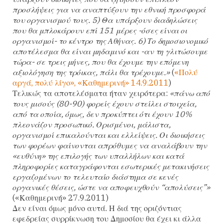
προσλήψεις για να αναπτύξουν την εθνική προσφορά
του οργανισμού τους. 5) Θα υπάρξουν διαδηλώσεις
που θα μπλοκάρουν επί 151 μέρες -όσες είναι οι
οργανισμοί- το κέντρο της Αθήνας. 6) Το δημοσιονομικό
αποτέλεσμα θα είναι μηδαμινό και -αν τη γλιτώσουμε
τώρα- σε τρεις μήνες, που θα έχουμε την επόμενη
αξιολόγηση της τρόικας, πάλι θα τρέχουμε.»
(
«Πολύ
αργά, πολύ λίγο», «Καθημερινή» 14.9.2011
)
Τελικώς τα αποτελέσματα ήταν χειρότερα:
«πάνω από
τους μισούς (80-90) φορείς έχουν στείλει στοιχεία,
από τα οποία, όμως, δεν προκύπτει ότι έχουν 10%
πλεονάζον προσωπικό. Ορισμένοι, μάλιστα,
οργανισμοί επικαλούνται και ελλείψεις. Οι διοικήσεις
των φορέων φαίνονται απρόθυμες να αναλάβουν την
«ευθύνη» της επιλογής των υπαλλήλων και κατά
πληροφορίες καταγράφονται εσωτερικές μετακινήσεις
εργαζομένων το τελευταίο διάστημα σε κενές
οργανικές θέσεις, ώστε να αποφευχθούν “απολύσεις”»
(«Καθημερινή» 27.9.2011)
Δεν είναι όμως μόνο αυτά. Η διά της οριζόντιας
εφεδρείας συρρίκνωση του Δημοσίου θα έχει κι άλλα