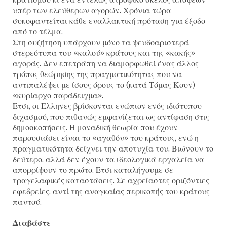
υπέρ των ελεύθερων αγορών. Χρόνια τώρα
συκοφαντείται κάθε εναλλακτική πρόταση για έξοδο
από το τέλμα.
Στη συζήτηση υπάρχουν μόνο τα ψευδοαριστερά
στερεότυπα του «καλού» κράτους και της «κακής»
αγοράς. Δεν επετράπη να διαμορφωθεί ένας άλλος
τρόπος θεώρησης της πραγματικότητας που να
αντιπαλέψει με ίσους όρους το (κατά Τόμας Κουν)
«κυρίαρχο παράδειγμα».
Ετσι, οι Ελληνες βρίσκονται ενώπιον ενός ιδιότυπου
διχασμού, που πιθανώς εμφανίζεται ως αντίφαση στις
δημοσκοπήσεις. Η μοναδική θεωρία που έχουν
παρουσιάσει είναι το «αγαθόν» του κράτους, ενώ η
πραγματικότητα δείχνει την αποτυχία του. Βιώνουν το
δεύτερο, αλλά δεν έχουν τα ιδεολογικά εργαλεία να
απορρίψουν το πρώτο. Ετσι καταλήγουμε σε
τραγελαφικές καταστάσεις. Σε αχρείαστες οριζόντιες
εφεδρείες, αντί της αναγκαίας περικοπής του κράτους
παντού.
Διαβάστε