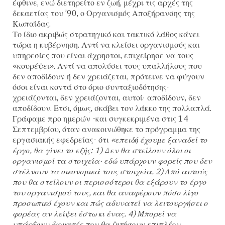
έφθινε, ενώ διετηρείτο εν ζωή, μέχρι τις αρχές της
δεκαετίας του ’90, ο Οργανισμός Αποξήρανσης της
Κωπαΐδας.
Το ίδιο ακριβώς στρατηγικό και τακτικό λάθος κάνει
τώρα η κυβέρνηση. Αντί να κλείσει οργανισμούς και
υπηρεσίες που είναι άχρηστοι, επιχείρησε να τους
«κουρέψει». Αντί να απολύσει τους υπαλλήλους που
δεν αποδίδουν ή δεν χρειάζεται, πρότεινε να φύγουν
όσοι είναι κοντά στο όριο συνταξιοδότησης·
χρειάζονται, δεν χρειάζονται, αυτοί· αποδίδουν, δεν
αποδίδουν. Ετσι, όμως, σκάβει τον λάκκο της πολλαπλά.
Γράφαμε προ ημερών -και συγκεκριμένα στις 14
Σεπτεμβρίου, όταν ανακοινώθηκε το πρόγραμμα της
εργασιακής εφεδρείας- ότι
«επειδή έχουμε ξαναδεί το
έργο, θα γίνει το εξής: 1) Δεν θα στείλουν όλοι οι
οργανισμοί τα στοιχεία· εδώ υπάρχουν φορείς που δεν
στέλνουν τα οικονομικά τους στοιχεία. 2) Από αυτούς
που θα στείλουν οι περισσότεροι θα εξάρουν το έργο
του οργανισμού τους, και θα αναφέρουν πόσο λίγο
προσωπικό έχουν και πώς αδυνατεί να λειτουργήσει ο
φορέας αν λείψει έστω κι ένας. 4) Μπορεί να
υπάρξουν διοικητές που θα ζητήσουν επιπλέον