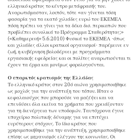
ελληνικό κράτος το κέντρο μετάφρασής του.
Αναρωτιόμασταν, λοιπόν, τότε «αν γίνεται τόση
φασαρία για τα εκατό χιλιάδες ευρώ του ΕΚΕΜΕΛ
πόση πρέπει να γίνει για τα δέκα δισ. περικοπών που
προβλέπει συνολικά το Πρόγραμμα Σταθερότητας;»
(«Καθημερινή» 5.6.2010) Φυσικά το ΕΚΕΜΕΛ -όπως
και χιλιάδες άλλοι κρατικοί οργανισμοί- παρέμεινε εν
ζωή, η κυβέρνηση βολοδέρνει με προγράμματα
εργασιακής εφεδρείας και οι πολίτες αναρωτιούνται τι
έχουν τα έρμα και μονίμως φορολογούνται.
Ο υπαρκτός κρατισμός της Ελλάδας
Το ελληνικό κράτος στον 20ό αιώνα χρησιμοποιήθηκε
ως μοχλός για την ανάπτυξη του τόπου. Ηταν ο
κεφαλαιούχος που μπορούσε να μαζέψει και να
επενδύσει όλα εκείνα τα χρήματα που χρειάζονταν
για τη διενέργεια των υποδομών. Ταυτόχρονα έγινε
υποχείριο πολιτικής δύναμης για να επιτύχει
ευρύτερους στόχους. Το ίδιο κράτος που
χρησιμοποιήθηκε για την ανάπτυξη, χρησιμοποιήθηκε
επίσης ως μηχανισμός ελέγχου της κοινωνίας. Οι