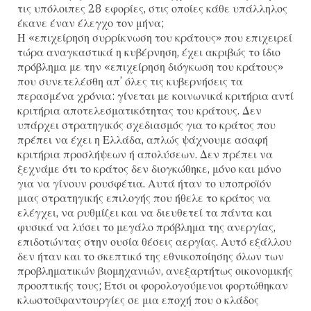
τις υπόλοιπες 28 εφορίες, στις οποίες κάθε υπάλληλος
έκανε έναν έλεγχο τον μήνα;
Η «επιχείρηση συρρίκνωση του κράτους» που επιχειρεί
τώρα αναγκαστικά η κυβέρνηση, έχει ακριβώς το ίδιο
πρόβλημα με την «επιχείρηση διόγκωση του κράτους»
που συνετελέσθη απ’ όλες τις κυβερνήσεις τα
περασμένα χρόνια: γίνεται με κοινωνικά κριτήρια αντί
κριτήρια αποτελεσματικότητας του κράτους. Δεν
υπάρχει στρατηγικός σχεδιασμός για το κράτος που
πρέπει να έχει η Ελλάδα, απλώς ψάχνουμε ασαφή
κριτήρια προσλήψεων ή απολύσεων. Δεν πρέπει να
ξεχνάμε ότι το κράτος δεν διογκώθηκε, μόνο και μόνο
για να γίνουν ρουσφέτια. Αυτά ήταν το υποπροϊόν
μιας στρατηγικής επιλογής που ήθελε το κράτος να
ελέγχει, να ρυθμίζει και να διευθετεί τα πάντα και
φυσικά να λύσει το μεγάλο πρόβλημα της ανεργίας,
επιδοτώντας στην ουσία θέσεις αεργίας. Αυτό εξάλλου
δεν ήταν και το σκεπτικό της εθνικοποίησης όλων των
προβληματικών βιομηχανιών, ανεξαρτήτως οικονομικής
προοπτικής τους; Ετσι οι φορολογούμενοι φορτώθηκαν
κλωστοϋφαντουργίες σε μια εποχή που ο κλάδος