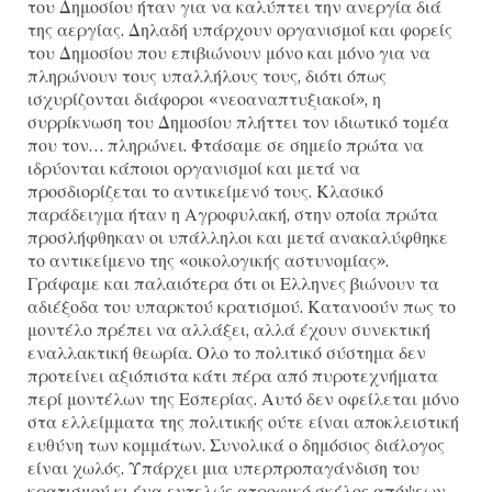
του Δημοσίου ήταν για να καλύπτει την ανεργία διά
της αεργίας. Δηλαδή υπάρχουν οργανισμοί και φορείς
του Δημοσίου που επιβιώνουν μόνο και μόνο για να
πληρώνουν τους υπαλλήλους τους, διότι όπως
ισχυρίζονται διάφοροι «νεοαναπτυξιακοί», η
συρρίκνωση του Δημοσίου πλήττει τον ιδιωτικό τομέα
που τον… πληρώνει. Φτάσαμε σε σημείο πρώτα να
ιδρύονται κάποιοι οργανισμοί και μετά να
προσδιορίζεται το αντικείμενό τους. Κλασικό
παράδειγμα ήταν η Αγροφυλακή, στην οποία πρώτα
προσλήφθηκαν οι υπάλληλοι και μετά ανακαλύφθηκε
το αντικείμενο της «οικολογικής αστυνομίας».
Γράφαμε και παλαιότερα ότι οι Ελληνες βιώνουν τα
αδιέξοδα του υπαρκτού κρατισμού. Κατανοούν πως το
μοντέλο πρέπει να αλλάξει, αλλά έχουν συνεκτική
εναλλακτική θεωρία. Ολο το πολιτικό σύστημα δεν
προτείνει αξιόπιστα κάτι πέρα από πυροτεχνήματα
περί μοντέλων της Εσπερίας. Αυτό δεν οφείλεται μόνο
στα ελλείμματα της πολιτικής ούτε είναι αποκλειστική
ευθύνη των κομμάτων. Συνολικά ο δημόσιος διάλογος
είναι χωλός. Υπάρχει μια υπερπροπαγάνδιση του
κρατισμού κι ένα εντελώς ατροφικό σκέλος απόψεων