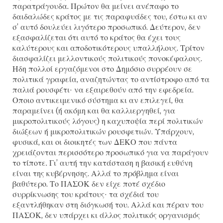
παρατράγουδα. Πρώτον θα μείνει ανέπαφο το
δαιδαλώδες κράτος με τις παραφυάδες του, έστω κι αν
σ’ αυτό δουλεύει λιγότερο προσωπικό. Δεύτερον, δεν
εξασφαλίζεται ότι αυτό το κράτος θα έχει τους
καλύτερους και αποδοτικότερους υπαλλήλους. Τρίτον
διασφαλίζει μελλοντικούς πολιτικούς πονοκέφαλους.
Ηδη πολλοί εργαζόμενοι στο Δημόσιο συρρέουν σε
πολιτικά γραφεία, αναζητώντας το αντίστροφο από τα
παλιά ρουσφέτι· να εξαιρεθούν από την εφεδρεία.
Οποιο αντικειμενικό σύστημα κι αν επιλεγεί, θα
παραμείνει (ή ακόμη και θα καλλιεργηθεί, για
μικροπολιτικούς λόγους) η καχυποψία περί πολιτικών
διώξεων ή μικροπολιτικών ρουσφετιών. Υπάρχουν,
φυσικά, και οι διοικητές των ΔΕΚΟ που πάντα
χρειάζονται περισσότερο προσωπικό για να παράγουν
το τίποτε. Γι’ αυτή την κατάσταση η βασική ευθύνη
είναι της κυβέρνησης. Αλλά το πρόβλημα είναι
βαθύτερο. Το ΠΑΣΟΚ δεν είχε ποτέ σχέδιο
συρρίκνωσης του κράτους· τα σχέδιά του
εξαντλήθηκαν στη διόγκωσή του. Αλλά και πέραν του
ΠΑΣΟΚ, δεν υπάρχει κι άλλος πολιτικός οργανισμός