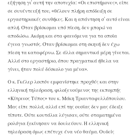
εξήγηση γι’ αυτή την αποτυχία: «Οι επιστήμονες», είπε
σε συνέντευξή του, «θέλουν πλήρη απόδειξη σε
εργαστηριακές συνθήκες. Και η απάντηση σ’ αυτό είναι
απλή. Όταν βρίσκομαι υπό πίεση, δεν μπορώ να
αποδώσω. Ακόμη και στα φαινόμενα για τα οποία
έγινα γνωστός. Όταν βρίσκομαι στη σκηνή δεν έχω
πίεση τα καταφέρνω. Σε άλλα σημαντικά μέρη γίνεται.
Αλλά στο εργαστήριο, όπου πραγματικά ήθελα να
γίνει, ήταν πολύ δύσκολο για μένα».
Ο κ. Γκέλερ λοιπόν εμφανίστηκε προχθές και στην
ελληνική τηλεόραση, φιλοξενούμενος της εκπομπής
«Κίτρινος Τύπος» του κ. Μάκη Τριανταφυλλόπουλου.
Μας είπε πολλά, αλλά επί της ουσίας δεν μας έδειξε
τίποτε. Ούτε κουτάλια λύγισαν, ούτε σταματημένα
ρολόγια ξεκίνησαν να δουλεύουν. Η ελληνική
τηλεόραση όμως επέτυχε ένα νέο θαύμα. Ουδείς