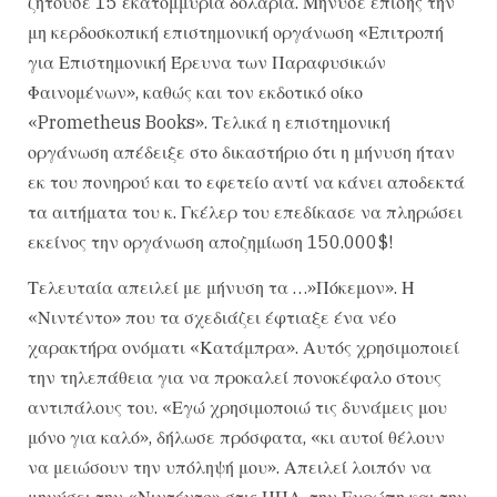
ζητούσε 15 εκατομμύρια δολάρια. Μήνυσε επίσης την
μη κερδοσκοπική επιστημονική οργάνωση «Επιτροπή
για Επιστημονική Έρευνα των Παραφυσικών
Φαινομένων», καθώς και τον εκδοτικό οίκο
«Prometheus Books». Τελικά η επιστημονική
οργάνωση απέδειξε στο δικαστήριο ότι η μήνυση ήταν
εκ του πονηρού και το εφετείο αντί να κάνει αποδεκτά
τα αιτήματα του κ. Γκέλερ του επεδίκασε να πληρώσει
εκείνος την οργάνωση αποζημίωση 150.000$!
Τελευταία απειλεί με μήνυση τα …»Πόκεμον». Η
«Νιντέντο» που τα σχεδιάζει έφτιαξε ένα νέο
χαρακτήρα ονόματι «Κατάμπρα». Αυτός χρησιμοποιεί
την τηλεπάθεια για να προκαλεί πονοκέφαλο στους
αντιπάλους του. «Εγώ χρησιμοποιώ τις δυνάμεις μου
μόνο για καλό», δήλωσε πρόσφατα, «κι αυτοί θέλουν
να μειώσουν την υπόληψή μου». Απειλεί λοιπόν να
μηνύσει την «Νιντέντο» στις ΗΠΑ, την Ευρώπη και την