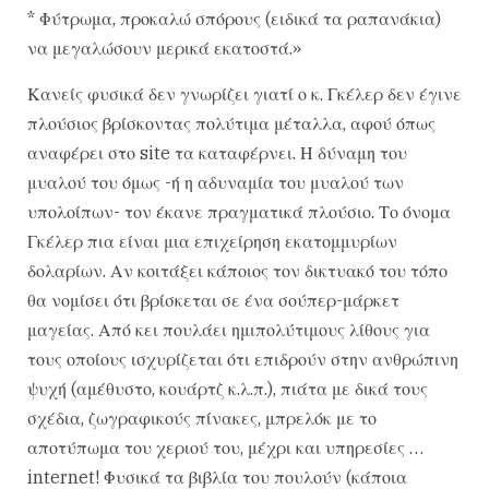
* Φύτρωμα, προκαλώ σπόρους (ειδικά τα ραπανάκια)
να μεγαλώσουν μερικά εκατοστά.»
Κανείς φυσικά δεν γνωρίζει γιατί ο κ. Γκέλερ δεν έγινε
πλούσιος βρίσκοντας πολύτιμα μέταλλα, αφού όπως
αναφέρει στο site τα καταφέρνει. Η δύναμη του
μυαλού του όμως -ή η αδυναμία του μυαλού των
υπολοίπων- τον έκανε πραγματικά πλούσιο. Το όνομα
Γκέλερ πια είναι μια επιχείρηση εκατομμυρίων
δολαρίων. Αν κοιτάξει κάποιος τον δικτυακό του τόπο
θα νομίσει ότι βρίσκεται σε ένα σούπερ-μάρκετ
μαγείας. Από κει πουλάει ημιπολύτιμους λίθους για
τους οποίους ισχυρίζεται ότι επιδρούν στην ανθρώπινη
ψυχή (αμέθυστο, κουάρτζ κ.λ.π.), πιάτα με δικά τους
σχέδια, ζωγραφικούς πίνακες, μπρελόκ με το
αποτύπωμα του χεριού του, μέχρι και υπηρεσίες …
internet! Φυσικά τα βιβλία του πουλούν (κάποια