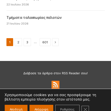
22 Ιουλίου 2026
Τμήματα ταλαιπωρίας πελατών
21 Ιουλίου 2026
Next
…
1
2
3
601
Διάβασε τα άρθρα στον RSS Reader σου!
Χρησιμοποιούμε cookies για να σας προσφέρουμε τη
βέλτιστη εμπειρία πλοήγησης στον ιστότοπό μας.
Πολιτική Απορρήτου & Cookies
©2026 medium.gr | Designed & Supported by
nat.ad
ΚΛΕΊΣΙΜΟ ΤΟ
Αποδοχή
Απόρριψη
Ρυθμίσεις