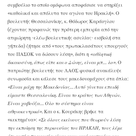
συμβούλιο το οποίο ομόφωνα αποφάσισε να στηρίξει
«καθολικά και απόλυτα τον αγώνα του Ηρακλή». Ο
βουλευτής Θεσσαλονίκης, κ. Θόδωρος Καράογλου
(έχοντας προφανώς την πρότερη εμπειρία από την
ατιμώρητη -ελέω βουλευτικής ασυλίας- εισβολή στα
γήπεδα) ζήτησε από «τους πρωτοκλασάτους υπουργούς
του ΠΑΣΟΚ να δώσουν λύση», διότι η
«αθλητική
δικαιοσύνη, όπως είπε και ο Δώνης, είναι μπ… λο».
Ο
πατριώτης βουλευτής του ΛΑΟΣ φυσικά ανακάλυψε
συνωμοσία και κάλεσε τους μακεδονομάχους στα όπλα:
«Είναι μάχη της Μακεδονίας… Αυτό γίνεται επειδή
είμαστε Θεσσαλονίκη. Είναι το κράτος των Αθηνών.
Είναι χαβούζα… Ολο το σύστημα είναι
αθηνοκεντρικό».
Και ο κ. Κουράκης βρήκε τα
«κεκτημένα»:
«Σε όλους εκείνους που θεωρούν λύση
την εκποίηση της περιουσίας του ΗΡΑΚΛΗ, τους λέμε
ότι αυτή η περιουσία είναι κοινωνικό κεκτημένο και