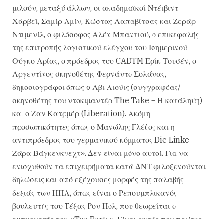
μιλούν, μεταξύ άλλων, οι ακαδημαϊκοί Ντέιβιντ
Χάρβεϊ, Σαμίρ Αμίν, Κώστας Λαπαβίτσας και Ζεράρ
Ντιμενίλ, ο φιλόσοφος Αλέν Μπαντιού, ο επικεφαλής
της επιτροπής λογιστικού ελέγχου του Ισημερινού
Ούγκο Αρίας, ο πρόεδρος του CADTM Ερίκ Τουσέν, ο
Αργεντίνος σκηνοθέτης Φερνάντο Σολάνας,
δημοσιογράφοι όπως o Αβι Λιούις (συγγραφέας/
σκηνοθέτης του ντοκιμαντέρ The Take – Η κατάληψη)
και ο Ζαν Κατρμέρ (Liberation). Ακόμη
προσωπικότητες όπως ο Μανώλης Γλέζος και η
αντιπρόεδρος του γερμανικού κόμματος Die Linke
Ζάρα Βάγκενκνεχτ». Δεν είναι μόνο αυτοί. Για να
ενισχυθούν τα επιχειρήματα κατά ΔΝΤ φιλοξενούνται
δηλώσεις και από εξέχουσες μορφές της παλαβής
δεξιάς των ΗΠΑ, όπως είναι ο Ρεπουμπλικανός
βουλευτής του Τέξας Ρον Πολ, που θεωρείται ο
εμπνευστής του «Tea Party». Είναι αυτός που πρώτος