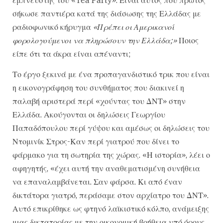
σήκωσε παντιέρα κατά της διάσωσης της Ελλάδας με
ραδιοφωνικό κήρυγμα
«Πρέπει οι Αμερικανοί
φορολογούμενοι να πληρώσουν την Ελλάδα;»
Ποιος
είπε ότι τα άκρα είναι απέναντι;
Το έργο ξεκινά με ένα προπαγανδιστικό τρικ που είναι
η εικονογράφηση του συνθήματος που διακινεί η
παλαβή αριστερά περί «χούντας του ΔΝΤ» στην
Ελλάδα. Ακούγονται οι δηλώσεις Γεωργίου
Παπαδόπουλου περί γύψου και αμέσως οι δηλώσεις του
Ντομινίκ Στρος-Καν περί γιατρού που δίνει το
φάρμακο για τη σωτηρία της χώρας. «Η ιστορία», λέει ο
αφηγητής, «έχει αυτή την αναθεματισμένη συνήθεια
να επαναλαμβάνεται. Σαν φάρσα. Κι από έναν
δικτάτορα γιατρό, περάσαμε στον αρχίατρο του ΔΝΤ».
Αυτό επικρίθηκε ως φτηνό λαϊκιστικό κόλπο, ανάμειξης
μιας δικτατορίας με την οικονομική βοήθεια υπό όρους