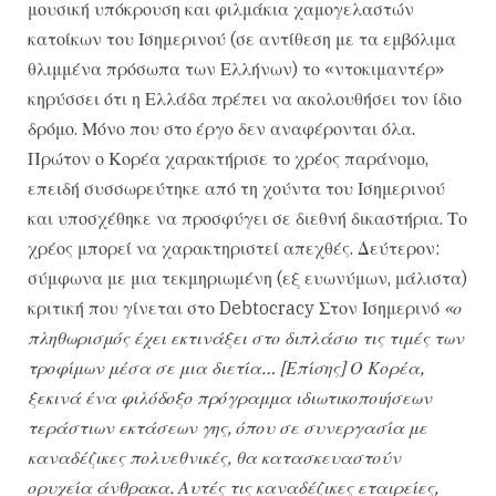
μουσική υπόκρουση και φιλμάκια χαμογελαστών
κατοίκων του Ισημερινού (σε αντίθεση με τα εμβόλιμα
θλιμμένα πρόσωπα των Ελλήνων) το «ντοκιμαντέρ»
κηρύσσει ότι η Ελλάδα πρέπει να ακολουθήσει τον ίδιο
δρόμο. Μόνο που στο έργο δεν αναφέρονται όλα.
Πρώτον ο Κορέα χαρακτήρισε το χρέος παράνομο,
επειδή συσσωρεύτηκε από τη χούντα του Ισημερινού
και υποσχέθηκε να προσφύγει σε διεθνή δικαστήρια. Το
χρέος μπορεί να χαρακτηριστεί απεχθές. Δεύτερον:
σύμφωνα με μια τεκμηριωμένη (εξ ευωνύμων, μάλιστα)
κριτική που γίνεται στο Debtocracy Στον Ισημερινό
«ο
πληθωρισμός έχει εκτινάξει στο διπλάσιο τις τιμές των
τροφίμων μέσα σε μια διετία… [Επίσης] Ο Κορέα,
ξεκινά ένα φιλόδοξο πρόγραμμα ιδιωτικοποιήσεων
τεράστιων εκτάσεων γης, όπου σε συνεργασία με
καναδέζικες πολυεθνικές, θα κατασκευαστούν
ορυχεία άνθρακα. Αυτές τις καναδέζικες εταιρείες,