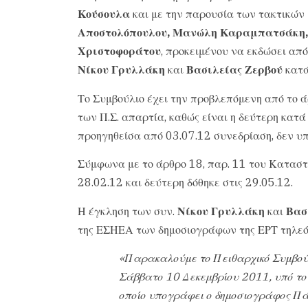
Κούσουλα
και με την παρουσία των τακτικών
Αποστολόπουλου, Μανώλη Καραμπατσάκη,
Χριστοφοράτο
υ
, προκειμένου να εκδώσει απ
Νίκου Γρυλλάκη
και
Βασιλείας Ζερβού
κατά
Το Συμβούλιο έχει την προβλεπόμενη από το 
των Π.Σ. απαρτία, καθώς είναι η δεύτερη κατά
προηγηθείσα από 03.07.12 συνεδρίαση, δεν υ
Σύμφωνα με το άρθρο 18, παρ. 11 του Καταστα
28.02.12 και δεύτερη δόθηκε στις 29.05.12.
Η έγκληση των συν.
Νίκου Γρυλλάκη
και
Βασ
της ΕΣΗΕΑ των δημοσιογράφων της ΕΡΤ τηλεόρα
«Παρακαλούμε το Πειθαρχικό Συμβούλι
Σάββατο 10 Δεκεμβρίου 2011, υπό τον
οποίο υπογράφει ο δημοσιογράφος Πά