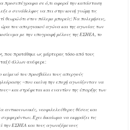
 τα προσυπέγραφα σε ό,τι αφορά την κατάσταση
εξε ο συνάδελφος να πει στην κοινή γνώμη τις
τί θεωρώ ότι στον πόλεμο μπορείς: Να πολεμήσεις,
 ώρα του απεργιακού αγώνα και της αγωνίας των
μοσίευμα με την υπογραφή μέλους της ΕΣΗΕΑ, το
ς
, που προτάθηκε ως μάρτυρας τόσο από τους
μεταξύ άλλων ανέφερε:
 κείμενό του προσβάλει τους απεργούς
ηλεόρασης –που εκείνη την εποχή αγωνίζονταν να
τους– και στρέφεται και εναντίον της ύπαρξης των
α αντικοινωνικές, νεοφιλελεύθερες θέσεις και
ν συμφερόντων. Έχει δικαίωμα να εκφράζει τις
εί την ΕΣΗΕΑ και τους αγωνιζόμενους