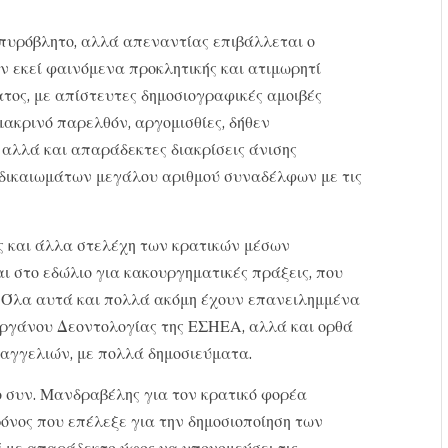
απυρόβλητο, αλλά απεναντίας επιβάλλεται ο
ν εκεί φαινόμενα προκλητικής και ατιμωρητί
τος, με απίστευτες δημοσιογραφικές αμοιβές
μακρινό παρελθόν, αργομισθίες, δήθεν
 αλλά και απαράδεκτες διακρίσεις άνισης
 δικαιωμάτων μεγάλου αριθμού συναδέλφων με τις
ες και άλλα στελέχη των κρατικών μέσων
ι στο εδώλιο για κακουργηματικές πράξεις, που
. Όλα αυτά και πολλά ακόμη έχουν επανειλημμένα
Οργάνου Δεοντολογίας της ΕΣΗΕΑ, αλλά και ορθά
ταγγελιών, με πολλά δημοσιεύματα.
ε ο συν. Μανδραβέλης για τον κρατικό φορέα
ρόνος που επέλεξε για την δημοσιοποίηση των
 με απαράδεκτο ύφος να υπονομεύσει τις