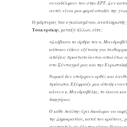
συναδέλφους του στην ΕΡΤ. Δεν κατα
αυτός είναι μια φορά οπαδός της γνωσ
Ο μάρτυρας του εγκαλουμένου, αναπληρωτής κ
Τσακυράκης
, μεταξύ άλλων, είπε:
«Διάβασα το άρθρο του κ. Μανδραβέλ
κάποιου είδους εξέταση για πειθαρχι
απόψεις προστατεύονται απολύτως απ
στο Σύνταγμά μας και την Ευρωπαϊκή
Νομικά δεν υπάρχουν ορθές και λανθ
πρόσωπα. Εξέφραζε μια άποψη εναντί
κάνει ο κ. Μανδραβέλης, το έκανα κα
δικηγόρων.
Ο κάθε πολίτης έχει δικαίωμα να εκφ
της Δημοκρατίας, κατά του κράτους, 
συντακτών σε όλο τον κόσμο δίνουν μά