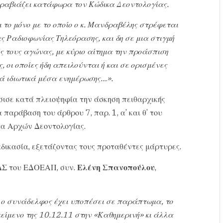
ραβιάζει κατάφωρα τον Κώδικα Δεοντολογίας.
 το μόνο με το οποίο ο κ. Μανδραβέλης στρέφεται
 Ραδιοφωνίας Τηλεόρασης, και δη σε μια στιγμή
ός τους αγώνας, με κύριο αίτημα την προάσπιση
οι οποίες ήδη απειλούνται ή και σε ορισμένες
ά ιδιωτικά μέσα ενημέρωσης…».
σισε κατά πλειοψηφία την άσκηση πειθαρχικής
παράβαση του άρθρου 7, παρ. 1, α’ και θ’ του
ικα Αρχών Δεοντολογίας.
δικασία, εξετάζοντας τους προταθέντες μάρτυρες.
ΔΣ του ΕΔΟΕΑΠ, συν.
Ελένη Σπανοπούλου
,
, ο συνάδελφος έχει υποπέσει σε παράπτωμα, το
 κείμενο της 10.12.11 στην «Καθημερινή» κι άλλα