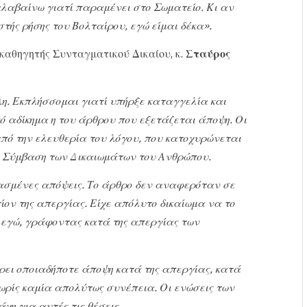
λαβαίνω γιατί παραμένει στο Σωματείο. Κι αν
τής ρήσης του Βολταίρου, εγώ είμαι δέκα».
αθηγητής Συνταγματικού Δικαίου, κ.
Σταύρος
η. Εκπλήσσομαι γιατί υπήρξε καταγγελία και
κό αδίκημα η του άρθρου που εξετάζεται άποψη. Οι
ό την ελευθερία του λόγου, που κατοχυρώνεται
 Σύμβαση των Δικαιωμάτων του Ανθρώπου.
ασμένες απόψεις. Το άρθρο δεν αναφερόταν σε
ον της απεργίας. Είχε απόλυτο δικαίωμα να το
ι εγώ, γράφοντας κατά της απεργίας των
έρει οποιαδήποτε άποψη κατά της απεργίας, κατά
χωρίς καμία απολύτως συνέπεια. Οι ενώσεις των
χη για αυτές τις θέσεις.