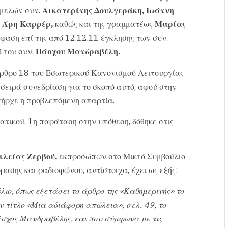
 μελών συν.
Αικατερίνης Δουλγεράκη, Ιωάννη
 Άρη Καρρέρ,
καθώς και της γραμματέως
Μαρίας
όφαση επί της από 12.12.11 έγκλησης των συν.
 του συν.
Πάσχου Μανδραβέλη.
άρθρο 18 του Εσωτερικού Κανονισμού Λειτουργίας
 σειρά συνεδρίαση για το σκοπό αυτό, αφού στην
πήρχε η προβλεπόμενη απαρτία.
τικού, 1η παράταση στην υπόθεση, δόθηκε στις
ιλείας Ζερβού,
εκπροσώπων στο Μικτό Συμβούλιο
σης και ραδιοφώνου, αντίστοιχα, έχει ως εξής:
ο, όπως εξετάσει το άρθρο της «Καθημερινής» το
 τίτλο «Μια αδιάφορη απώλεια», σελ. 49, το
σχος Μανδραβέλης, και που σύμφωνα με τις