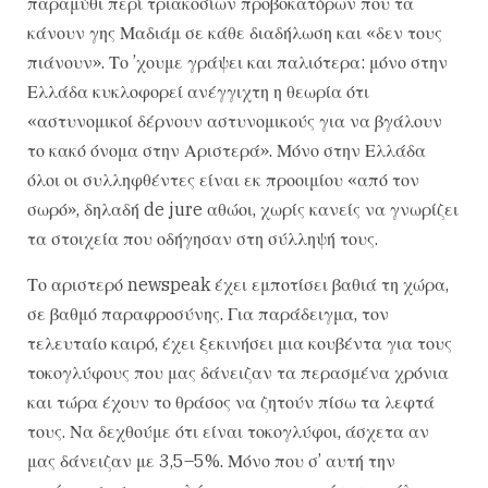
παραμύθι περί τριακοσίων προβοκατόρων που τα
κάνουν γης Μαδιάμ σε κάθε διαδήλωση και «δεν τους
πιάνουν». Το ’χουμε γράψει και παλιότερα: μόνο στην
Ελλάδα κυκλοφορεί ανέγγιχτη η θεωρία ότι
«αστυνομικοί δέρνουν αστυνομικούς για να βγάλουν
το κακό όνομα στην Αριστερά». Μόνο στην Ελλάδα
όλοι οι συλληφθέντες είναι εκ προοιμίου «από τον
σωρό», δηλαδή de jure αθώοι, χωρίς κανείς να γνωρίζει
τα στοιχεία που οδήγησαν στη σύλληψή τους.
Το αριστερό newspeak έχει εμποτίσει βαθιά τη χώρα,
σε βαθμό παραφροσύνης. Για παράδειγμα, τον
τελευταίο καιρό, έχει ξεκινήσει μια κουβέντα για τους
τοκογλύφους που μας δάνειζαν τα περασμένα χρόνια
και τώρα έχουν το θράσος να ζητούν πίσω τα λεφτά
τους. Να δεχθούμε ότι είναι τοκογλύφοι, άσχετα αν
μας δάνειζαν με 3,5–5%. Μόνο που σ’ αυτή την