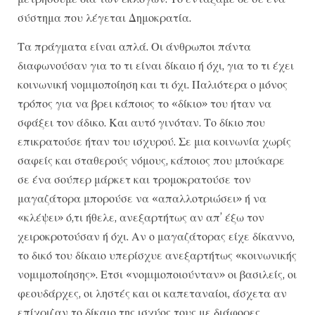
σύστημα που λέγεται Δημοκρατία.
Τα πράγματα είναι απλά. Οι άνθρωποι πάντα
διαφωνούσαν για το τι είναι δίκαιο ή όχι, για το τι έχει
κοινωνική νομιμοποίηση και τι όχι. Παλιότερα ο μόνος
τρόπος για να βρει κάποιος το «δίκιο» του ήταν να
σφάξει τον άδικο. Και αυτό γινόταν. Το δίκιο που
επικρατούσε ήταν του ισχυρού. Σε μια κοινωνία χωρίς
σαφείς και σταθερούς νόμους, κάποιος που μπούκαρε
σε ένα σούπερ μάρκετ και τρομοκρατούσε τον
μαγαζάτορα μπορούσε να «απαλλοτριώσει» ή να
«κλέψει» ό,τι ήθελε, ανεξαρτήτως αν απ’ έξω τον
χειροκροτούσαν ή όχι. Αν ο μαγαζάτορας είχε δίκαννο,
το δικό του δίκαιο υπερίσχυε ανεξαρτήτως «κοινωνικής
νομιμοποίησης». Ετσι «νομιμοποιούνταν» οι βασιλείς, οι
φεουδάρχες, οι ληστές και οι καπεταναίοι, άσχετα αν
επίχριζαν το δίκαιο της ισχύος τους με διάφορες