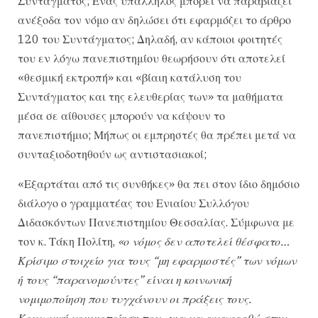
Συντάγματος; Ενας υπάλληλος μπορεί να παραβιάζει
ανέξοδα τον νόμο αν δηλώσει ότι εφαρμόζει το άρθρο
120 του Συντάγματος; Δηλαδή, αν κάποιοι φοιτητές
του εν λόγω πανεπιστημίου θεωρήσουν ότι αποτελεί
«θεσμική εκτροπή» και «βίαιη κατάλυση του
Συντάγματος και της ελευθερίας των» τα μαθήματα
μέσα σε αίθουσες μπορούν να κάψουν το
πανεπιστήμιο; Μήπως οι εμπρηστές θα πρέπει μετά να
συνταξιοδοτηθούν ως αντιστασιακοί;
«Εξαρτάται από τις συνθήκες» θα πει στον ίδιο δημόσιο
διάλογο ο γραμματέας του Ενιαίου Συλλόγου
Διδασκόντων Πανεπιστημίου Θεσσαλίας. Σύμφωνα με
τον κ. Τάκη Πολίτη,
«ο νόμος δεν αποτελεί θέσφατο…
Κρίσιμο στοιχείο για τους “μη εφαρμοστές” των νόμων
ή τους “παρανομούντες” είναι η κοινωνική
νομιμοποίηση που τυγχάνουν οι πράξεις τους.
Κοινωνική νομιμοποίηση που -για να αναφερθώ στην