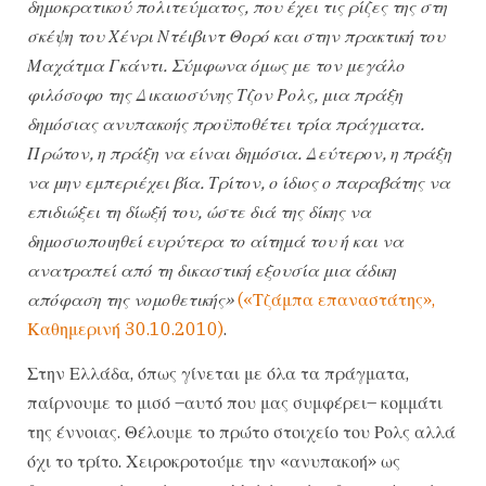
δημοκρατικού πολιτεύματος, που έχει τις ρίζες της στη
σκέψη του Χένρι Ντέιβιντ Θορό και στην πρακτική του
Μαχάτμα Γκάντι. Σύμφωνα όμως με τον μεγάλο
φιλόσοφο της Δικαιοσύνης Τζον Ρολς, μια πράξη
δημόσιας ανυπακοής προϋποθέτει τρία πράγματα.
Πρώτον, η πράξη να είναι δημόσια. Δεύτερον, η πράξη
να μην εμπεριέχει βία. Τρίτον, ο ίδιος ο παραβάτης να
επιδιώξει τη δίωξή του, ώστε διά της δίκης να
δημοσιοποιηθεί ευρύτερα το αίτημά του ή και να
ανατραπεί από τη δικαστική εξουσία μια άδικη
απόφαση της νομοθετικής»
(«Τζάμπα επαναστάτης»,
Καθημερινή 30.10.2010)
.
Στην Ελλάδα, όπως γίνεται με όλα τα πράγματα,
παίρνουμε το μισό –αυτό που μας συμφέρει– κομμάτι
της έννοιας. Θέλουμε το πρώτο στοιχείο του Ρολς αλλά
όχι το τρίτο. Χειροκροτούμε την «ανυπακοή» ως