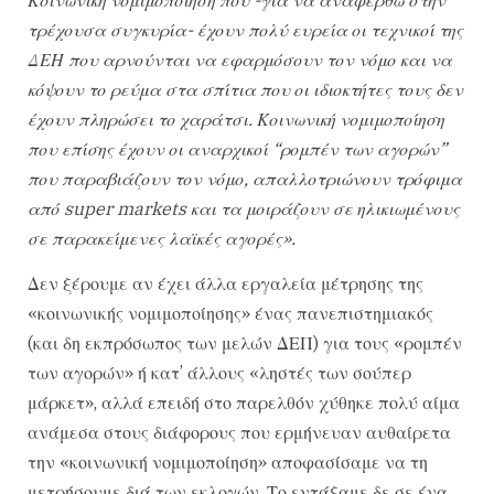
τρέχουσα συγκυρία- έχουν πολύ ευρεία οι τεχνικοί της
ΔΕΗ που αρνούνται να εφαρμόσουν τον νόμο και να
κόψουν το ρεύμα στα σπίτια που οι ιδιοκτήτες τους δεν
έχουν πληρώσει το χαράτσι. Κοινωνική νομιμοποίηση
που επίσης έχουν οι αναρχικοί “ρομπέν των αγορών”
που παραβιάζουν τον νόμο, απαλλοτριώνουν τρόφιμα
από super markets και τα μοιράζουν σε ηλικιωμένους
σε παρακείμενες λαϊκές αγορές».
Δεν ξέρουμε αν έχει άλλα εργαλεία μέτρησης της
«κοινωνικής νομιμοποίησης» ένας πανεπιστημιακός
(και δη εκπρόσωπος των μελών ΔΕΠ) για τους «ρομπέν
των αγορών» ή κατ’ άλλους «ληστές των σούπερ
μάρκετ», αλλά επειδή στο παρελθόν χύθηκε πολύ αίμα
ανάμεσα στους διάφορους που ερμήνευαν αυθαίρετα
την «κοινωνική νομιμοποίηση» αποφασίσαμε να τη
μετρήσουμε διά των εκλογών. Το εντάξαμε δε σε ένα