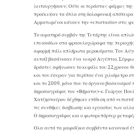
λειτουργήσουν; Ούτε οι τεράστιες φάρμες της
προέκυψαν τα όπλα στη δολοφονική απόπειρα 
Αρματωμένοι κάνουν την «επιστασία» στις φυτ
Το αιματηρό συμβάν της Τετάρτης είναι απλώ
επεισοδίων στα φραουλοχώραφα της περιοχής.
αφορμή πάλι απλήρωτα μεροκάματα. Τον Αύγου
αυτοί) βασάνισαν ένα νεαρό Αιγύπτιο. Σύμφων
δράστες σφήνωσαν το κεφάλι του 22χρονου θ
και τον έσυραν για περίπου ένα χιλιόμετρο σ
και το 2009, μόνο που το όργανο βασανισμού ή
δημοσιογράφος του «Βήματος» κ. Γιώργος Πουλ
Χατζησταύρου δέχθηκαν επίθεση από «επιστά
τις συνθήκες διαβίωσης και εργασίας των α
Ο δημοσιογράφος και ο φωτορεπόρτερ μεταφέ
Ολα αυτά τα μαφιόζικα συμβάντα κανονικά έπ