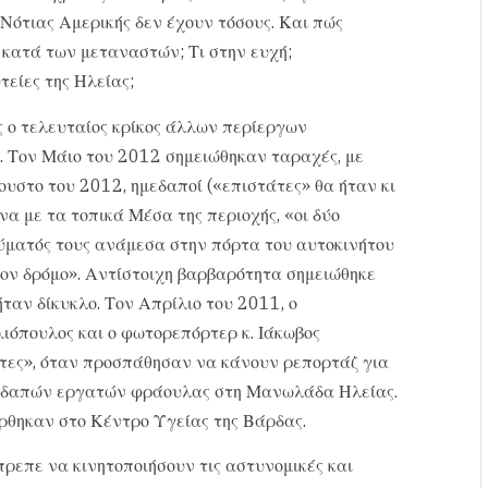
 Νότιας Αμερικής δεν έχουν τόσους. Και πώς
κατά των μεταναστών; Τι στην ευχή;
είες της Ηλείας;
ς ο τελευταίος κρίκος άλλων περίεργων
 Τον Μάιο του 2012 σημειώθηκαν ταραχές, με
στο του 2012, ημεδαποί («επιστάτες» θα ήταν κι
α με τα τοπικά Μέσα της περιοχής, «οι δύο
ύματός τους ανάμεσα στην πόρτα του αυτοκινήτου
τον δρόμο». Αντίστοιχη βαρβαρότητα σημειώθηκε
ταν δίκυκλο. Τον Απρίλιο του 2011, ο
ιόπουλος και ο φωτορεπόρτερ κ. Ιάκωβος
τες», όταν προσπάθησαν να κάνουν ρεπορτάζ για
λλοδαπών εργατών φράουλας στη Μανωλάδα Ηλείας.
ρθηκαν στο Κέντρο Υγείας της Βάρδας.
ρεπε να κινητοποιήσουν τις αστυνομικές και