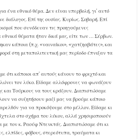
α ένα εθνικό θέμα. Δεν είναι υπερβολή, γι’ αυτό
 διάλογος. Επί της ουσίας. Κυρίως. Σοβαρή. Επί
ηρισμοί που συνόδευαν τις προηγούμενες
α εθνικά θέματα ήταν δικά μας, είτε των … Σέρβων.
ηκαν κάποια (π.χ. «ναιναίκοι», «χατζηαβάτες», και
φορά στη μεταπολιτευτική μας περίοδο έπνιξαν τα
ε ότι κάποιοι απ’ αυτούς κάνουν το φριχτό και
λώνει τον λύκο. Είδαμε αλλόφρονες να φωνάζουν
ης και Τούρκους να τους κράζουν. Διαπιστώσαμε
έλουν να συζητήσουν μαζί μας να βρούμε κάποιο
αρελθόν για να προκόψουμε στο μέλλον. Είδαμε κι
άχτυλα στο σχήμα του λύκου, αλλά χρησιμοποιούν
 με τον κ. Ραούφ Ντενκτάς. Διαπιστώσαμε ότι κι
ς, ελπίδες, φόβους, στερεότυπα, τραύματα κι