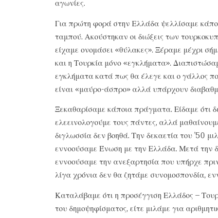
αγωνίες.
Για πρώτη φορά στην Ελλάδα ψελλίσαμε κάποι
ταμπού. Ακούστηκαν οι διώξεις των τουρκοκυπ
είχαμε ονομάσει «θύλακες». Ξέραμε μέχρι σήμ
και η Τουρκία μόνο «εγκλήματα». Διαπιστώσαμ
εγκλήματα κατά πως θα έλεγε και ο γάλλος πολ
είναι «μαύρο-άσπρο» αλλά υπάρχουν διαβαθμί
Ξεκαθαρίσαμε κάποια πράγματα. Είδαμε ότι δ
ελεεινολογούμε τους πάντες, αλλά μαθαίνουμε 
διγλωσσία δεν βοηθά. Την δεκαετία του ’50 μ
εννοούσαμε Ένωση με την Ελλάδα. Μετά την δ
εννοούσαμε την ανεξαρτησία που υπήρχε πριν 
λίγα χρόνια δεν θα ζητάμε συνομοσπονδία, ε
Καταλάβαμε ότι η προσέγγιση Ελλάδος – Του
του δημοψηφίσματος, είτε μιλάμε για αριθμητ