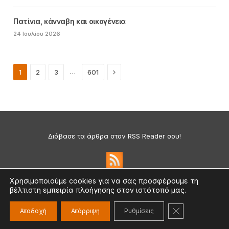
Πατίνια, κάνναβη και οικογένεια
24 Ιουλίου 2026
Next
…
1
2
3
601
Διάβασε τα άρθρα στον RSS Reader σου!
Χρησιμοποιούμε cookies για να σας προσφέρουμε τη
βέλτιστη εμπειρία πλοήγησης στον ιστότοπό μας.
Πολιτική Απορρήτου & Cookies
©2026 medium.gr | Designed & Supported by
nat.ad
ΚΛΕΊΣΙΜΟ ΤΟ
Αποδοχή
Απόρριψη
Ρυθμίσεις