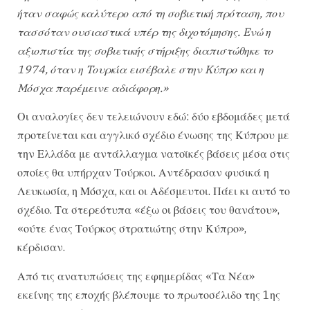
ήταν σαφώς καλύτερο από τη σοβιετική πρόταση, που
τασσόταν ουσιαστικά υπέρ της διχοτόμησης. Eνώ η
αξιοπιστία της σοβιετικής στήριξης διαπιστώθηκε το
1974, όταν η Tουρκία εισέβαλε στην Kύπρο και η
Mόσχα παρέμεινε αδιάφορη.»
Οι αναλογίες δεν τελειώνουν εδώ: δύο εβδομάδες μετά
προτείνεται και αγγλικό σχέδιο ένωσης της Κύπρου με
την Ελλάδα με αντάλλαγμα νατοϊκές βάσεις μέσα στις
οποίες θα υπήρχαν Τούρκοι. Αντέδρασαν φυσικά η
Λευκωσία, η Μόσχα, και οι Αδέσμευτοι. Πάει κι αυτό το
σχέδιο. Τα στερεότυπα «έξω οι βάσεις του θανάτου»,
«ούτε ένας Τούρκος στρατιώτης στην Κύπρο»,
κέρδισαν.
Από τις ανατυπώσεις της εφημερίδας «Τα Νέα»
εκείνης της εποχής βλέπουμε το πρωτοσέλιδο της 1ης