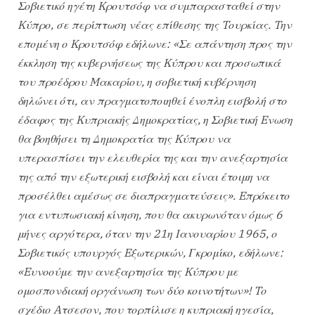
Σοβιετικό ηγέτη Kρουτσόφ να συμπαρασταθεί στην
Kύπρο, σε περίπτωση νέας επίθεσης της Tουρκίας. Tην
επομένη ο Kρουτσόφ εδήλωνε: «Σε απάντηση προς την
έκκληση της κυβερνήσεως της Kύπρου και προσωπικά
του προέδρου Mακαρίου, η σοβιετική κυβέρνηση
δηλώνει ότι, αν πραγματοποιηθεί ένοπλη εισβολή στο
έδαφος της Kυπριακής Δημοκρατίας, η Σοβιετική Eνωση
θα βοηθήσει τη Δημοκρατία της Kύπρου να
υπερασπίσει την ελευθερία της και την ανεξαρτησία
της από την εξωτερική εισβολή και είναι έτοιμη να
προσέλθει αμέσως σε διαπραγματεύσεις». Eπρόκειτο
για εντυπωσιακή κίνηση, που θα ακυρωνόταν όμως 6
μήνες αργότερα, όταν την 21η Iανουαρίου 1965, ο
Σοβιετικός υπουργός Eξωτερικών, Γκρομίκο, εδήλωνε:
«Eυνοούμε την ανεξαρτησία της Kύπρου με
ομοσπονδιακή οργάνωση των δύο κοινοτήτων»! Tο
σχέδιο Aτσεσον, που τορπίλισε η κυπριακή ηγεσία,