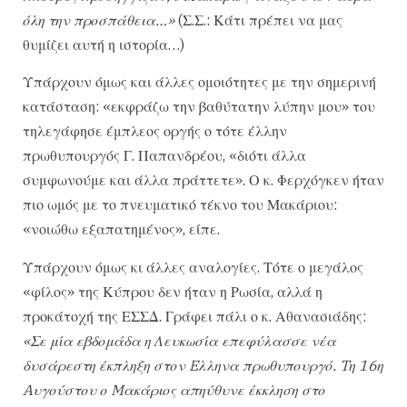
όλη την προσπάθεια…»
(Σ.Σ.: Κάτι πρέπει να μας
θυμίζει αυτή η ιστορία…)
Υπάρχουν όμως και άλλες ομοιότητες με την σημερινή
κατάσταση: «εκφράζω την βαθύτατην λύπην μου» του
τηλεγάφησε έμπλεος οργής ο τότε έλλην
πρωθυπουργός Γ. Παπανδρέου, «διότι άλλα
συμφωνούμε και άλλα πράττετε». Ο κ. Φερχόγκεν ήταν
πιο ωμός με το πνευματικό τέκνο του Μακάριου:
«νοιώθω εξαπατημένος», είπε.
Υπάρχουν όμως κι άλλες αναλογίες. Τότε ο μεγάλος
«φίλος» της Κύπρου δεν ήταν η Ρωσία, αλλά η
προκάτοχή της ΕΣΣΔ. Γράφει πάλι ο κ. Αθανασιάδης:
«Σε μία εβδομάδα η Λευκωσία επεφύλασσε νέα
δυσάρεστη έκπληξη στον Eλληνα πρωθυπουργό. Tη 16η
Aυγούστου ο Mακάριος απηύθυνε έκκληση στο