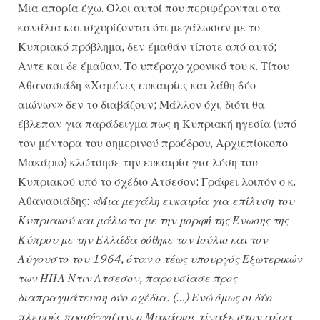
Μια απορία έχω. Όλοι αυτοί που περιφέρονται στα
κανάλια και ισχυρίζονται ότι μεγάλωσαν με το
Κυπριακό πρόβλημα, δεν έμαθάν τίποτε από αυτό;
Αντε και δε έμαθαν. Το υπέροχο χρονικό του κ. Τίτου
Αθανασιάδη «Χαμένες ευκαιρίες και λάθη δύο
αιώνων» δεν το διαβάζουν; Μάλλον όχι, διότι θα
έβλεπαν για παράδειγμα πως η Κυπριακή ηγεσία (υπό
τον μέντορα του σημερινού προέδρου, Αρχιεπίσκοπο
Μακάριο) κλώτσησε την ευκαιρία για λύση του
Κυπριακού υπό το σχέδιο Ατσεσον: Γράφει λοιπόν ο κ.
Αθανασιάδης:
«Μια μεγάλη ευκαιρία για επίλυση του
Κυπριακού και μάλιστα με την μορφή της Ένωσης της
Κύπρου με την Ελλάδα δόθηκε τον Ιούλιο και τον
Αύγουστο του 1964, όταν ο τέως υπουργός Εξωτερικών
των ΗΠΑ Ντιν Ατσεσον, παρουσίασε προς
διαπραγμάτευση δύο σχέδια. (…) Ενώ όμως οι δύο
πλευρές προσήγγιζαν, ο Μακάριος τίναξε στον αέρα