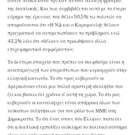
σπάνε πλάκα κατά την κατ’ αυτούς αλλαγή φρουράς
της διαπλοκής; Και πως συμβιβάζεται αυτό με το έτερο
εύρημα της έρευνας που θέλει 50,5% τω πολιτών να
αποφαίνονται ότι «Η ΝΔ και ο Καραμανλής θέλουν
πραγματικά να αντιμετωπίσουν το πρόβλημα», ενώ
43,2% λέει ότι «θέλουν να προωθήσουν άλλα
επιχειρηματικά συμφέροντα»;
Το δεύτερο στοιχείο που πρέπει να σκεφθούμε είναι η
αναπαραγωγή των στερεότυπων που κυριαρχούν στην
ελληνική κοινωνία. Το ότι «μας κυβερνούν οι
Αμερικάνοι» είναι μια παλιά αριστερή ιδεοληψία που
ζει και βασιλεύει χρόνια σ’ αυτή τη χώρα. Το ότι μας
κυβερνούν οι καναλάρχες είναι απόρροια όλων των
νεόκοπων συζητήσεων για τον ρόλο των ΜΜΕ στη
Δημοκρατία. Το ότι ένας στους δύο Έλληνες πιστεύει
ότι η διαπλοκή εμποτίζει ολόκληρο το πολιτικό σύστημα
είναι μια μηδενιστική προσέγγιση που θα την