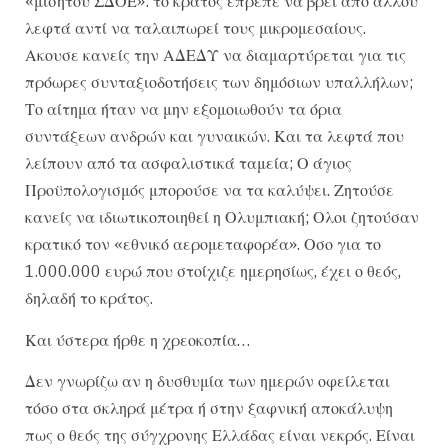
«μισητού ΣΔΟΕ»: το κράτος έπρεπε να βρει από αλλού
λεφτά αντί να ταλαιπωρεί τους μικρομεσαίους.
Ακουσε κανείς την ΑΔΕΔΥ να διαμαρτύρεται για τις
πρόωρες συνταξιοδοτήσεις των δημόσιων υπαλλήλων;
Το αίτημα ήταν να μην εξομοιωθούν τα όρια
συντάξεων ανδρών και γυναικών. Και τα λεφτά που
λείπουν από τα ασφαλιστικά ταμεία; Ο άγιος
Προϋπολογισμός μπορούσε να τα καλύψει. Ζητούσε
κανείς να ιδιωτικοποιηθεί η Ολυμπιακή; Ολοι ζητούσαν
κρατικό τον «εθνικό αερομεταφορέα». Οσο για το
1.000.000 ευρώ που στοίχιζε ημερησίως, έχει ο θεός,
δηλαδή το κράτος.
Και ύστερα ήρθε η χρεοκοπία…
Δεν γνωρίζω αν η δυσθυμία των ημερών οφείλεται
τόσο στα σκληρά μέτρα ή στην ξαφνική αποκάλυψη
πως ο θεός της σύγχρονης Ελλάδας είναι νεκρός. Είναι