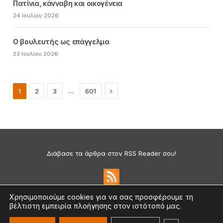
Πατίνια, κάνναβη και οικογένεια
24 Ιουλίου 2026
Ο βουλευτής ως επάγγελμα
23 Ιουλίου 2026
Next
…
1
2
3
601
Διάβασε τα άρθρα στον RSS Reader σου!
Χρησιμοποιούμε cookies για να σας προσφέρουμε τη
βέλτιστη εμπειρία πλοήγησης στον ιστότοπό μας.
Πολιτική Απορρήτου & Cookies
©2026 medium.gr | Designed & Supported by
nat.ad