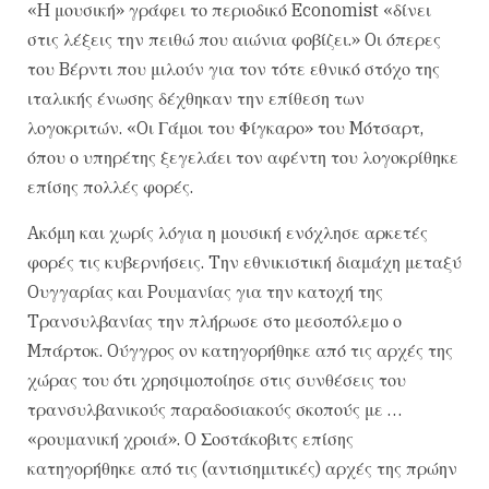
«H μουσική» γράφει το περιοδικό Economist «δίνει
στις λέξεις την πειθώ που αιώνια φοβίζει.» Oι όπερες
του Bέρντι που μιλούν για τον τότε εθνικό στόχο της
ιταλικής ένωσης δέχθηκαν την επίθεση των
λογοκριτών. «Oι Γάμοι του Φίγκαρο» του Mότσαρτ,
όπου ο υπηρέτης ξεγελάει τον αφέντη του λογοκρίθηκε
επίσης πολλές φορές.
Aκόμη και χωρίς λόγια η μουσική ενόχλησε αρκετές
φορές τις κυβερνήσεις. Tην εθνικιστική διαμάχη μεταξύ
Oυγγαρίας και Pουμανίας για την κατοχή της
Tρανσυλβανίας την πλήρωσε στο μεσοπόλεμο ο
Mπάρτοκ. Oύγγρος ον κατηγορήθηκε από τις αρχές της
χώρας του ότι χρησιμοποίησε στις συνθέσεις του
τρανσυλβανικούς παραδοσιακούς σκοπούς με …
«ρουμανική χροιά». O Σοστάκοβιτς επίσης
κατηγορήθηκε από τις (αντισημιτικές) αρχές της πρώην