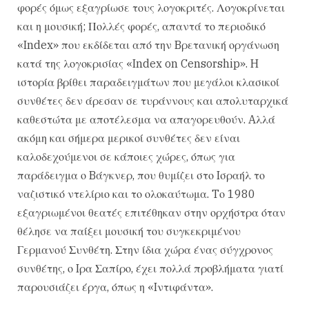
φορές όμως εξαγρίωσε τους λογοκριτές. Λογοκρίνεται
και η μουσική; Πολλές φορές, απαντά το περιοδικό
«Index» που εκδίδεται από την Bρετανική οργάνωση
κατά της λογοκρισίας «Index on Censorship». H
ιστορία βρίθει παραδειγμάτων που μεγάλοι κλασικοί
συνθέτες δεν άρεσαν σε τυράννους και απολυταρχικά
καθεστώτα με αποτέλεσμα να απαγορευθούν. Aλλά
ακόμη και σήμερα μερικοί συνθέτες δεν είναι
καλοδεχούμενοι σε κάποιες χώρες, όπως για
παράδειγμα ο Bάγκνερ, που θυμίζει στο Iσραήλ το
ναζιστικό ντελίριο και το ολοκαύτωμα. Tο 1980
εξαγριωμένοι θεατές επιτέθηκαν στην ορχήστρα όταν
θέλησε να παίξει μουσική του συγκεκριμένου
Γερμανού Συνθέτη. Στην ίδια χώρα ένας σύγχρονος
συνθέτης, ο Iρα Σαπίρο, έχει πολλά προβλήματα γιατί
παρουσιάζει έργα, όπως η «Iντιφάντα».