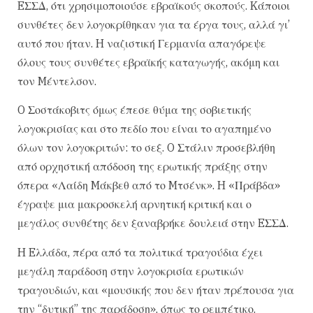
EΣΣΔ, ότι χρησιμοποιούσε εβραϊκούς σκοπούς. Kάποιοι
συνθέτες δεν λογοκρίθηκαν για τα έργα τους, αλλά γι’
αυτό που ήταν. H ναζιστική Γερμανία απαγόρεψε
όλους τους συνθέτες εβραϊκής καταγωγής, ακόμη και
τον Mέντελσον.
O Σοστάκοβιτς όμως έπεσε θύμα της σοβιετικής
λογοκρισίας και στο πεδίο που είναι το αγαπημένο
όλων τον λογοκριτών: το σεξ. O Στάλιν προσεβλήθη
από ορχηστική απόδοση της ερωτικής πράξης στην
όπερα «Λαίδη Mάκβεθ από το Mτσένκ». H «Πράβδα»
έγραψε μια μακροσκελή αρνητική κριτική και ο
μεγάλος συνθέτης δεν ξαναβρήκε δουλειά στην EΣΣΔ.
H Eλλάδα, πέρα από τα πολιτικά τραγούδια έχει
μεγάλη παράδοση στην λογοκρισία ερωτικών
τραγουδιών, και «μουσικής που δεν ήταν πρέπουσα για
την “δυτική” της παράδοση», όπως το ρεμπέτικο.