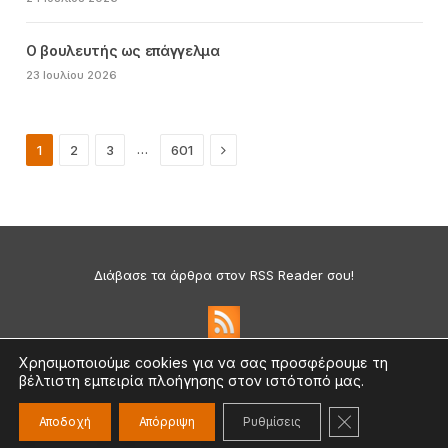
Ο βουλευτής ως επάγγελμα
23 Ιουλίου 2026
Next
…
1
2
3
601
Διάβασε τα άρθρα στον RSS Reader σου!
Χρησιμοποιούμε cookies για να σας προσφέρουμε τη
βέλτιστη εμπειρία πλοήγησης στον ιστότοπό μας.
Πολιτική Απορρήτου & Cookies
©2026 medium.gr | Designed & Supported by
nat.ad
ΚΛΕΊΣΙΜΟ ΤΟ
Αποδοχή
Απόρριψη
Ρυθμίσεις