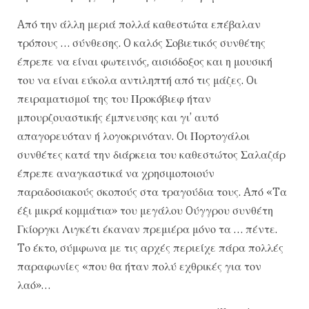
Aπό την άλλη μεριά πολλά καθεστώτα επέβαλαν
τρόπους … σύνθεσης. O καλός Σοβιετικός συνθέτης
έπρεπε να είναι φωτεινός, αισιόδοξος και η μουσική
του να είναι εύκολα αντιληπτή από τις μάζες. Oι
πειραματισμοί της του Προκόβιεφ ήταν
μπουρζουαστικής έμπνευσης και γι’ αυτό
απαγορευόταν ή λογοκρινόταν. Oι Πορτογάλοι
συνθέτες κατά την διάρκεια του καθεστώτος Σαλαζάρ
έπρεπε αναγκαστικά να χρησιμοποιούν
παραδοσιακούς σκοπούς στα τραγούδια τους. Aπό «Tα
έξι μικρά κομμάτια» του μεγάλου Oύγγρου συνθέτη
Γκίοργκι Λιγκέτι έκαναν πρεμιέρα μόνο τα … πέντε.
Tο έκτο, σύμφωνα με τις αρχές περιείχε πάρα πολλές
παραφωνίες «που θα ήταν πολύ εχθρικές για τον
λαό»…