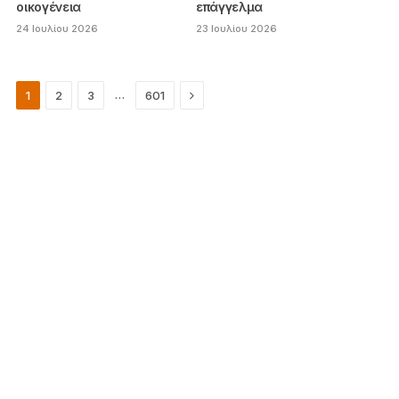
οικογένεια
επάγγελμα
24 Ιουλίου 2026
23 Ιουλίου 2026
Next
…
1
2
3
601