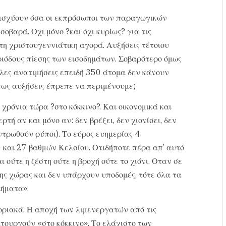
ν ισχύουν όσα οι εκπρόσωποι των παραγωγικών
βαρά. Οχι μόνο ?και όχι κυρίως? για τις
η χριστουγεννιάτικη αγορά. Αυξήσεις τέτοιου
ριόδους πίεσης των εισοδημάτων. Σοβαρότερο όμως
άλες ανατιμήσεις επειδή 350 άτομα δεν κάνουν
ως αυξήσεις έπρεπε να περιμένουμε;
χρόνια τώρα ?στο κόκκινο?. Και οικονομικά και
τή αν και μόνο αν: δεν βρέξει, δεν χιονίσει, δεν
ντρωθούν ρύποι). Το εύρος ευημερίας 4
και 27 βαθμών Κελσίου. Οτιδήποτε πέρα απ’ αυτό
ι ούτε η ζέστη ούτε η βροχή ούτε το χιόνι. Οταν σε
ης χώρας και δεν υπάρχουν υποδομές, τότε όλα τα
ήματα».
οριακά. Η αποχή των λιμενεργατών από τις
ιτουργούν «στο κόκκινο». Το ελάχιστο των