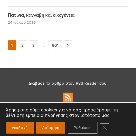
Πατίνια, κάνναβη και οικογένεια
24 Ιουλίου 2026
Next
…
1
2
3
601
Διάβασε τα άρθρα στον RSS Reader σου!
Χρησιμοποιούμε cookies για να σας προσφέρουμε τη
βέλτιστη εμπειρία πλοήγησης στον ιστότοπό μας.
Πολιτική Απορρήτου & Cookies
©2026 medium.gr | Designed & Supported by
nat.ad
ΚΛΕΊΣΙΜΟ ΤΟ
Αποδοχή
Απόρριψη
Ρυθμίσεις