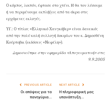
O κόμπος, λοιπόν, έφτασε στο χτένι. Ή θα τον λύσουμε
ή να περιμένουμε εκπλήξεις από τα άκρα στις
ερχόμενες εκλογές.
YΓ.: O τίτλος «Eλληνικό Xανγκόβερ» είναι δανεικός
από την πολύ καλή συλλογή δοκιμίων του κ. Δημοσθένη
Kούρτοβικ (εκδόσεις «Nεφέλη»).
Δημοσιεύτηκε στην εφημερίδα «Απογευματινή» στις
9.9.2005
PREVIOUS ARTICLE
NEXT ARTICLE
Οι απόψεις για τα
Η πληροφορική μας
πανηγύρια…
υπανάπτυξη…