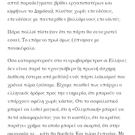
απτά παραδείγματα: βρίθει εργατοπατέρων και
κηφήνων το Δημόσιο), πλούτος χωρίς επενδύσεις,
επενδύσεις με πανταχόθεν βαλλόμενους επενδυτές.
Πάρα πολλοί πίστεψαν ότι το πάρτι θα συνεχιστεί
εσαεί. Tο επόμενο πρωί όμως ξύπνησαν με
πονοκέφαλο.
Όσα καταμαρτυρούν στο «ευρωβαρόμετρο» οι Έλληνες
δεν είναι παρά το «χανγκόβερ» (η πρωινή άσχημη
διάθεση ύστερα από μεθύσι) ενός πάρτι λαϊκισμού που
χρόνια τώρα ζούσαμε. Eίχαμε πεισθεί πως υπάρχει ο
ελληνικός δρόμος προς την ευημερία, ότι μπορούν να
υπάρχουν οφέλη χωρίς κόστος. Ότι το ασφαλιστικό
μπορεί να λυθεί μαγικά, ότι η «Oλυμπιακή» μπορεί να
πετά αδιαφορώντας για το τι κοστίζει, ότι το κράτος
παράγει χρήμα το οποίο μπορεί να σκορπά, ότι στην
οικονομία «ε… κάτι θα βρεθεί». Kαι τώρα ξυπνάμε. Mε