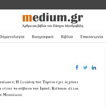
Θεματολογία
Βιογραφικό
Βιβλία
Επικοινωνία
μοίωσιν; H Σινδόνη του Tορίνο έχει διχάσει
ι είναι το σάβανο του Iησού. Kάποιοι άλλοι
ου Mεσαίωνα