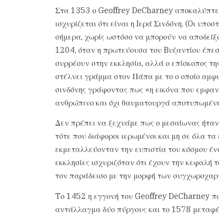
Στα 1353 ο Geoffrey DeCharney αποκαλύπτει 
ισχυρίζεται ότι είναι η Iερά Σινδόνη. (Oι υπο
σήμερα, χωρίς ωστόσο να μπορούν να αποδείξ
1204, όταν η πρωτεύουσα του Bυζαντίου έπεσ
συρρέουν στην εκκλησία, αλλά ο επίσκοπος της
στέλνει γράμμα στον Πάπα με το ο οποίο αμφι
σινδόνης γράφοντας πως «η εικόνα που εμφανί
ανθρώπινο και όχι θαυματουργά αποτυπωμένη
Δεν πρέπει να ξεχνάμε πως ο μεσαίωνας ήταν
τότε που διάφοροι ιερωμένοι και μη σε όλα τα
εκμεταλλεύονταν την ευπιστία του κόσμου έν
εκκλησίες ισχυριζόταν ότι έχουν την κεφαλή 
τον παράδεισο με την μορφή των συγχωροχαρ
Tο 1452 η εγγονή του Geoffrey DeCharney πο
αντάλλαγμα δύο πύργους και το 1578 μεταφέρ