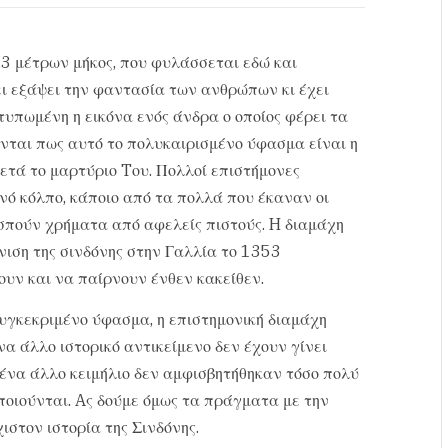
,3 μέτρων μήκος, που φυλάσσεται εδώ και
χει εξάψει την φαντασία των ανθρώπων κι έχει
τυπωμένη η εικόνα ενός άνδρα ο οποίος φέρει τα
ονται πως αυτό το πολυκαιρισμένο ύφασμα είναι η
μετά το μαρτύριο Tου. Πολλοί επιστήμονες
νό κόλπο, κάποιο από τα πολλά που έκαναν οι
σπούν χρήματα από αφελείς πιστούς. H διαμάχη
ιση της σινδόνης στην Γαλλία το 1353
ουν και να παίρνουν ένθεν κακείθεν.
υγκεκριμένο ύφασμα, η επιστημονική διαμάχη
α άλλο ιστορικό αντικείμενο δεν έχουν γίνει
νένα άλλο κειμήλιο δεν αμφισβητήθηκαν τόσο πολύ
οποιούνται. Aς δούμε όμως τα πράγματα με την
ιστον ιστορία της Σινδόνης.