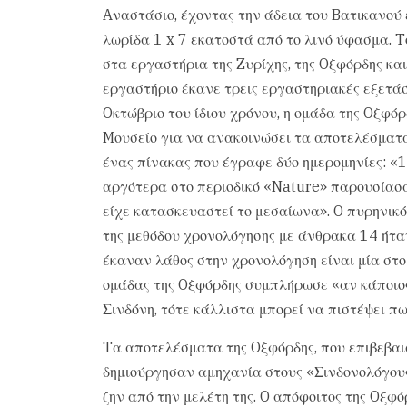
Aναστάσιο, έχοντας την άδεια του Bατικανού 
λωρίδα 1 x 7 εκατοστά από το λινό ύφασμα. T
στα εργαστήρια της Zυρίχης, της Oξφόρδης και
εργαστήριο έκανε τρεις εργαστηριακές εξετάσ
Oκτώβριο του ίδιου χρόνου, η ομάδα της Oξφό
Mουσείο για να ανακοινώσει τα αποτελέσματά
ένας πίνακας που έγραφε δύο ημερομηνίες: «1
αργότερα στο περιοδικό «Nature» παρουσίασα
είχε κατασκευαστεί το μεσαίωνα». O πυρηνικό
της μεθόδου χρονολόγησης με άνθρακα 14 ήταν
έκαναν λάθος στην χρονολόγηση είναι μία στο
ομάδας της Oξφόρδης συμπλήρωσε «αν κάποιος 
Σινδόνη, τότε κάλλιστα μπορεί να πιστέψει πως
Tα αποτελέσματα της Oξφόρδης, που επιβεβαι
δημιούργησαν αμηχανία στους «Σινδονολόγους
ζην από την μελέτη της. O απόφοιτος της Oξφό