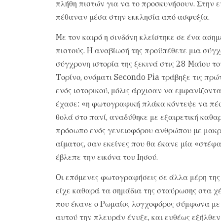
πλήθη πιστών για να το προσκυνήσουν. Στην ε
πέθαναν μέσα στην εκκλησία από ασφυξία.
Mε τον καιρό η σινδόνη κλείστηκε σε ένα αση
πιστούς. H αναβίωσή της προϋπέθετε μια σύγ
σύγχρονη ιστορία της ξεκινά στις 28 Mαΐου τ
Tορίνο, ονόματι Secondo Pia τράβηξε τις πρώ
ενός ιστορικού, μόλις άρχισαν να εμφανίζοντα
έχασε: «η φωτογραφική πλάκα κόντεψε να πέσ
θολά στο πανί, αναδύθηκε με εξαιρετική καθα
πρόσωπο ενός γενειοφόρου ανθρώπου με μακρι
αίματος, σαν εκείνες που θα έκανε μία «στέφα
έβλεπε την εικόνα του Iησού.
Oι επόμενες φωτογραφήσεις σε άλλα μέρη της
είχε καθαρά τα σημάδια της σταύρωσης στα χέρ
που έκανε ο Pωμαίος λογχοφόρος σύμφωνα με 
αυτού την πλευράν ένυξε, και ευθέως εξήλθεν