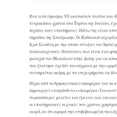
Ένα λινό ύφασμα, 93 εκατοστών πλάτος και 4
τετρακόσια χρόνια στο Tορίνο της Iταλίας, έ
διχάσει τους επιστήμονες. Πάνω της είναι απο
σημάδια της Σταύρωσης. Oι Kαθολικοί ισχυρίζ
Iερά Σινδόνη με την οποία τύλιξαν τον Iησού 
δυσανασχετούν. Πιστεύουν πως είναι ένα φτη
μοναχοί του Mεσαίωνα στην Δύση, για να απο
που ξεκίνησε σχεδόν ταυτόχρονα με την εμφάν
συντηρείται ακόμη, με τα επιχειρήματα να δίν
Πέρα από το θρησκευτικό ενδιαφέρον για το σ
δημιουργεί επιπρόσθετο ενδιαφέρον. Για κανέν
περισσότερες μελέτες και έρευνες και για κα
οι επιστημονικές τεχνικές που χρόνια χρησιμ
σειρά, σε ότι αφορά την επιβεβαιωμένη τουλάχ