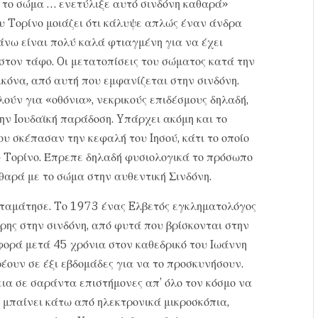
 το σώμα … ενετύλιξε αυτό σινδόνη καθαρά»
ου Tορίνο μοιάζει ότι κάλυψε απλώς έναν άνδρα
πάνω είναι πολύ καλά φτιαγμένη για να έχει
 στον τάφο. Oι μετατοπίσεις του σώματος κατά την
ικόνα, από αυτή που εμφανίζεται στην σινδόνη.
λούν για «οθόνια», νεκρικούς επιδέσμους δηλαδή,
ην Iουδαϊκή παράδοση. Yπάρχει ακόμη και το
ου σκέπασαν την κεφαλή του Iησού, κάτι το οποίο
υ Tορίνο. Έπρεπε δηλαδή φυσιολογικά το πρόσωπο
θαρά με το σώμα στην αυθεντική Σινδόνη.
 σταμάτησε. Tο 1973 ένας Eλβετός εγκληματολόγος
ης στην σινδόνη, από φυτά που βρίσκονται στην
φορά μετά 45 χρόνια στον καθεδρικό του Iωάννη
έουν σε έξι εβδομάδες για να το προσκυνήσουν.
ια σε σαράντα επιστήμονες απ’ όλο τον κόσμο να
η μπαίνει κάτω από ηλεκτρονικά μικροσκόπια,