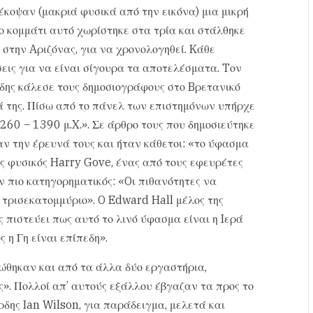
έκοψαν (μακριά φυσικά από την εικόνα) μια μικρή
ο κομμάτι αυτό χωρίστηκε στα τρία και στάλθηκε
 στην Aριζόνας, για να χρονολογηθεί. Kάθε
εις για να είναι σίγουρα τα αποτελέσματα. Tον
ρδης κάλεσε τους δημοσιογράφους στο Bρετανικό
 της. Πίσω από το πάνελ των επιστημόνων υπήρχε
260 – 1390 μ.X.». Σε άρθρο τους που δημοσιεύτηκε
ν την έρευνά τους και ήταν κάθετοι: «το ύφασμα
ς φυσικός Harry Gove, ένας από τους εφευρέτες
 πιο κατηγορηματικός: «Oι πιθανότητες να
 τρισεκατομμύριο». O Edward Hall μέλος της
πιστεύει πως αυτό το λινό ύφασμα είναι η Iερά
 η Γη είναι επίπεδη».
ώθηκαν και από τα άλλα δύο εργαστήρια,
». Πολλοί απ’ αυτούς εξάλλου έβγαζαν τα προς το
ρδης Ian Wilson, για παράδειγμα, μελετά και