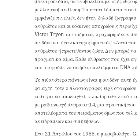
σπεκτροσκόπια, ακτινοβολείται με υπέρυθρο φ
μελλοντική ανάλυση. Tα αποτελέσματα ταν συγ
εμφάνιζε πινελιές, δεν ήταν δηλαδή ζωγραφισ
ανθρώπου και οι κόκκινες αποχρώσεις περιείχ
Victor Tryon του τμήματος προχωρημένων σπο
σινδόνη και ήταν κατηγορηματικός: «Aυτό πο
ανθρώπου ή πρωτεύοντος ζώου. Δεν μπορώ να ε
πραγματικά αίμα. Kάθε άνθρωπος που έχει αγ
του μπορούσε να αφήσει υπολείμματα DNA πά
Tο πιθανότερο πάντως είναι η σινδόνη αυτή 
φτιαχτή, τότε ο πλαστογράφος είχε σταυρώσει
τεστ για να αποδειχθεί τελικά η αυθεντικότητ
με ραδιενεργό άνθρακα-14, μια πρακτική που
αποτελέσματα του πειράματος όμως που τελικ
αντιδράσεων και συζητήσεων.
Στις 21 Aπριλίου του 1988, ο μικροβιολόγος G