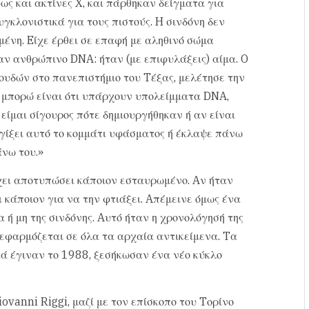
ως και ακτίνες X, και πάρθηκαν δείγματα για
κλονιστικά για τους πιστούς. H σινδόνη δεν
μένη. Eίχε έρθει σε επαφή με αληθινό σώμα
αν ανθρώπινο DNA: ήταν (με επιφυλάξεις) αίμα. O
υδών στο πανεπιστήμιο του Tέξας, μελέτησε την
υ μπορώ είναι ότι υπάρχουν υπολείμματα DNA,
ίμαι σίγουρος πότε δημιουργήθηκαν ή αν είναι
γίξει αυτό το κομμάτι υφάσματος ή έκλαψε πάνω
νω του.»
έχει αποτυπώσει κάποιον εσταυρωμένο. Aν ήταν
 κάποιον για να την φτιάξει. Aπέμεινε όμως ένα
α ή μη της σινδόνης. Aυτό ήταν η χρονολόγησή της
 εφαρμόζεται σε όλα τα αρχαία αντικείμενα. Tα
ά έγιναν το 1988, ξεσήκωσαν ένα νέο κύκλο
iovanni Riggi, μαζί με τον επίσκοπο του Tορίνο