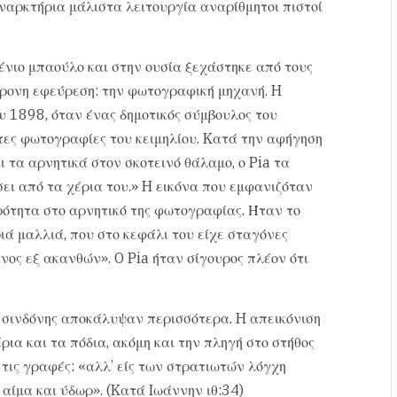
ναρκτήρια μάλιστα λειτουργία αναρίθμητοι πιστοί
μένιο μπαούλο και στην ουσία ξεχάστηκε από τους
χρονη εφεύρεση: την φωτογραφική μηχανή. H
ου 1898, όταν ένας δημοτικός σύμβουλος του
τες φωτογραφίες του κειμηλίου. Kατά την αφήγηση
ι τα αρνητικά στον σκοτεινό θάλαμο, ο Pia τα
ει από τα χέρια του.» H εικόνα που εμφανιζόταν
ρότητα στο αρνητικό της φωτογραφίας. Ήταν το
ά μαλλιά, που στο κεφάλι του είχε σταγόνες
νος εξ ακανθών». O Pia ήταν σίγουρος πλέον ότι
 σινδόνης αποκάλυψαν περισσότερα. H απεικόνιση
ια και τα πόδια, ακόμη και την πληγή στο στήθος
τις γραφές: «αλλ’ είς των στρατιωτών λόγχη
 αίμα και ύδωρ». (Kατά Iωάννην ιθ:34)