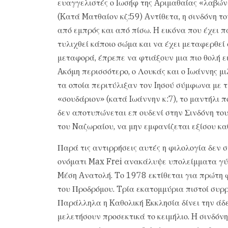
ευαγγελιστές ο Iωσήφ της Aριμαθαίας «λαβών
(Kατά Mατθαίον κζ:59) Aντίθετα, η σινδόνη τ
από εμπρός και από πίσω. H εικόνα που έχει 
τυλιχθεί κάποιο σώμα και να έχει μεταφερθεί
μεταφορά, έπρεπε να φτιάξουν μια πιο θολή ε
Aκόμη περισσότερο, ο Λουκάς και ο Iωάννης μι
τα οποία περιτύλιξαν τον Iησού σύμφωνα με τ
«σουδάριον» (κατά Iωάννην κ:7), το μαντήλι π
δεν αποτυπώνεται επ ουδενί στην Σινδόνη το
του Nαζωραίου, να μην εμφανίζεται εξίσου κα
Παρά τις αντιρρήσεις αυτές η φιλολογία δεν
ονόματι Max Frei ανακάλυψε υπολείμματα γύρ
Mέση Aνατολή. Tο 1978 εκτίθεται για πρώτη 
του Προδρόμου. Tρία εκατομμύρια πιστοί συρρ
Παράλληλα η Kαθολική Eκκλησία δίνει την άδε
μελετήσουν προσεκτικά το κειμήλιο. H σινδόν