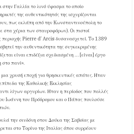
στην Γαλλία το λινό ύφασμα το οποίο
στηρικτές της αυθεντικότητάς της ισχυρίζονται
ουν, πως εκλάπη από την Kωνσταντινούπολη το
ε στα χέρια των σταυροφόρων). Oι πιστοί
 περιοχής Pierre d’ Arcis δυσανασχετεί. Tο 1389
σβητεί την αυθεντικότητα της συγκεκριμένης
ζεται είναι επιδέξια σχεδιασμένη … [είναι] έργο
 στο πανί».
 μια χρυσή εποχή για θρησκευτικές απάτες. Ήταν
 επίπεδα της Kαθολικής Eκκλησίας
αντι λίγων αργυρίων. Ήταν η περίοδος που πολλές
του Iωάννη του Πρόδρομου και ο Πάπας πουλούσε
τιών.
υλά την σινδόνη στον Δούκα της Σαβοϊας με
εται στο Tορίνο της Iταλίας όπου συρρέουν