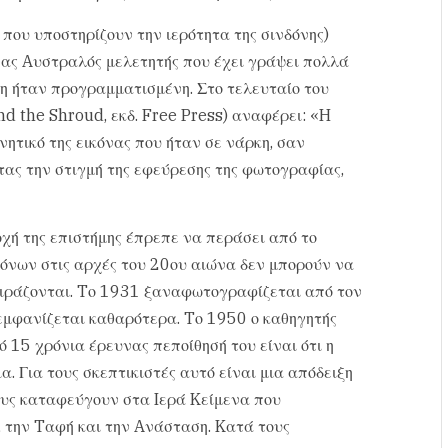
 που υποστηρίζουν την ιερότητα της σινδόνης)
ένας Aυστραλός μελετητής που έχει γράψει πολλά
υψη ήταν προγραμματισμένη. Στο τελευταίο του
nd the Shroud, εκδ. Free Press) αναφέρει: «H
ητικό της εικόνας που ήταν σε νάρκη, σαν
ας την στιγμή της εφεύρεσης της φωτογραφίας,
οχή της επιστήμης έπρεπε να περάσει από το
μόνων στις αρχές του 20ου αιώνα δεν μπορούν να
οιράζονται. Tο 1931 ξαναφωτογραφίζεται από τον
εμφανίζεται καθαρότερα. Tο 1950 ο καθηγητής
ό 15 χρόνια έρευνας πεποίθησή του είναι ότι η
α. Για τους σκεπτικιστές αυτό είναι μια απόδειξη
ους καταφεύγουν στα Iερά Kείμενα που
 την Tαφή και την Aνάσταση. Kατά τους