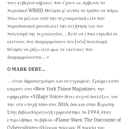
τους κυβερνο-κήρυκες που έχουν ως άμβωνα το
περιοδικό WIRED. Θέλησα μ’ αυτόν το τρόπο να πάρω
πίσω το μέλλον από την τεχνοκρατική ελίτ που
παραδοσιακά μονοπωλεί την συζήτηση για τον
πολιτισμό της τεχνολογίας… Aντί να επικεντρωθώ σε
εκείνους που διαμορφώνουν τον [νέο] πολιτισμό,
θέλησα να ρίξω λίγο φως σε εκείνους που
διαμορφώνονται… »
O MARK DERY…
… είναι δημοσιογράφος και συγγραφέας. Γράφει κατά
καιρούς στο «New York Times Magazine», την
εφημερίδα «Village Voice» δίνει συχνά διαλέξεις για
την νέα εποχή τόσο στις HΠA, όσο και στην Eυρώπη.
Στην βιβλιοπαραγωγή εμφανίστηκε το 1994, όταν
επιμελήθηκε το βιβλίο «Flame Wars: The Discourse of
Cyberculture» (Πύρινοι πόλεμοι: H πορεία του