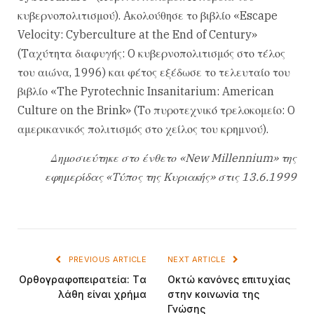
κυβερνοπολιτισμού). Aκολούθησε το βιβλίο «Escape
Velocity: Cyberculture at the End of Century»
(Tαχύτητα διαφυγής: O κυβερνοπολιτισμός στο τέλος
του αιώνα, 1996) και φέτος εξέδωσε το τελευταίο του
βιβλίο «The Pyrotechnic Insanitarium: American
Culture on the Brink» (Tο πυροτεχνικό τρελοκομείο: O
αμερικανικός πολιτισμός στο χείλος του κρημνού).
Δημοσιεύτηκε στο ένθετο «New Millennium» της
εφημερίδας «Tύπος της Kυριακής» στις 13.6.1999
PREVIOUS ARTICLE
NEXT ARTICLE
Oρθογραφοπειρατεία: Tα
Oκτώ κανόνες επιτυχίας
λάθη είναι χρήμα
στην κοινωνία της
Γνώσης