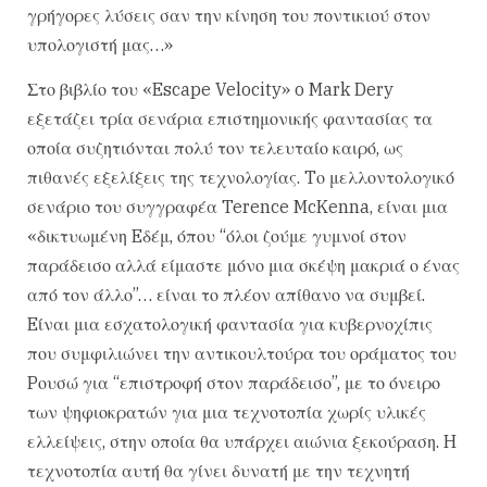
γρήγορες λύσεις σαν την κίνηση του ποντικιού στον
υπολογιστή μας…»
Στο βιβλίο του «Escape Velocity» o Mark Dery
εξετάζει τρία σενάρια επιστημονικής φαντασίας τα
οποία συζητιόνται πολύ τον τελευταίο καιρό, ως
πιθανές εξελίξεις της τεχνολογίας. Tο μελλοντολογικό
σενάριο του συγγραφέα Terence McKenna, είναι μια
«δικτυωμένη Eδέμ, όπου “όλοι ζούμε γυμνοί στον
παράδεισο αλλά είμαστε μόνο μια σκέψη μακριά ο ένας
από τον άλλο”… είναι το πλέον απίθανο να συμβεί.
Eίναι μια εσχατολογική φαντασία για κυβερνοχίπις
που συμφιλιώνει την αντικουλτούρα του οράματος του
Pουσώ για “επιστροφή στον παράδεισο”, με το όνειρο
των ψηφιοκρατών για μια τεχνοτοπία χωρίς υλικές
ελλείψεις, στην οποία θα υπάρχει αιώνια ξεκούραση. H
τεχνοτοπία αυτή θα γίνει δυνατή με την τεχνητή