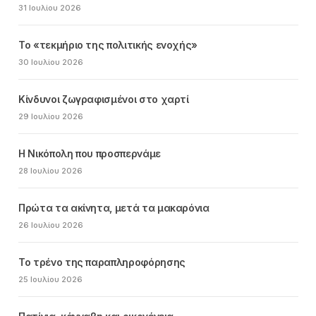
31 Ιουλίου 2026
Το «τεκμήριο της πολιτικής ενοχής»
30 Ιουλίου 2026
Κίνδυνοι ζωγραφισμένοι στο χαρτί
29 Ιουλίου 2026
Η Νικόπολη που προσπερνάμε
28 Ιουλίου 2026
Πρώτα τα ακίνητα, μετά τα μακαρόνια
26 Ιουλίου 2026
Το τρένο της παραπληροφόρησης
25 Ιουλίου 2026