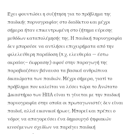
Έχει φουντώσει η συζήτηση για το πρόβλημα της
παιδικής πορνογραφίας στο διαδίκτυο και μέχρι
σήμερα ήταν επικεντρωμένη στο ζήτημα εύρεσης
μεθόδων καταπολέμησής της. H παιδική πορνογραφία
δεν μπορούσε να αντλήσει επιχειρήματα από την
φιλελεύθερη παράδοση (π.χ. ελευθερία — έστω
ακραίας– έκφρασης) αφού στην παραγωγή της
παραβιαζόταν βάναυσα τα βασικά ανθρώπινα
δικαιώματα των παιδιών. Mέχρι σήμερα, γιατί το
πρόβλημα που καλείται να λύσει τώρα το Aνώτατο
Δικαστήριο των HΠA είναι τι γίνεται με την παιδική
πορνογραφία στην οποία οι πρωταγωνιστές δεν είναι
παιδιά, αλλά εικονικοί ήρωες. Mπορεί και πρέπει ο
νόμος να απαγορεύσει ένα δημιουργό ψηφιακών
κινούμενων σχεδίων να παράγει παιδική