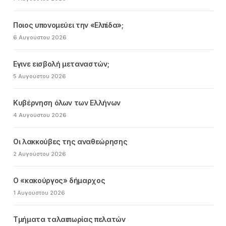
Ποιος υπονομεύει την «Ελπίδα»;
6 Αυγούστου 2026
Εγινε εισβολή μεταναστών;
5 Αυγούστου 2026
Κυβέρνηση όλων των Ελλήνων
4 Αυγούστου 2026
Οι λακκούβες της αναθεώρησης
2 Αυγούστου 2026
Ο «κακούργος» δήμαρχος
1 Αυγούστου 2026
Τμήματα ταλαιπωρίας πελατών