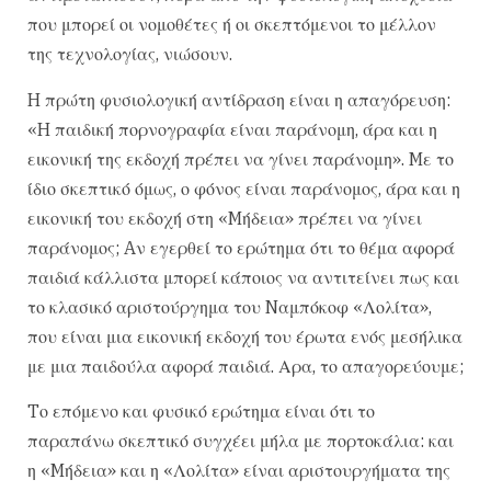
που μπορεί οι νομοθέτες ή οι σκεπτόμενοι το μέλλον
της τεχνολογίας, νιώσουν.
H πρώτη φυσιολογική αντίδραση είναι η απαγόρευση:
«H παιδική πορνογραφία είναι παράνομη, άρα και η
εικονική της εκδοχή πρέπει να γίνει παράνομη». Mε το
ίδιο σκεπτικό όμως, ο φόνος είναι παράνομος, άρα και η
εικονική του εκδοχή στη «Mήδεια» πρέπει να γίνει
παράνομος; Aν εγερθεί το ερώτημα ότι το θέμα αφορά
παιδιά κάλλιστα μπορεί κάποιος να αντιτείνει πως και
το κλασικό αριστούργημα του Nαμπόκοφ «Λολίτα»,
που είναι μια εικονική εκδοχή του έρωτα ενός μεσήλικα
με μια παιδούλα αφορά παιδιά. Αρα, το απαγορεύουμε;
Tο επόμενο και φυσικό ερώτημα είναι ότι το
παραπάνω σκεπτικό συγχέει μήλα με πορτοκάλια: και
η «Mήδεια» και η «Λολίτα» είναι αριστουργήματα της