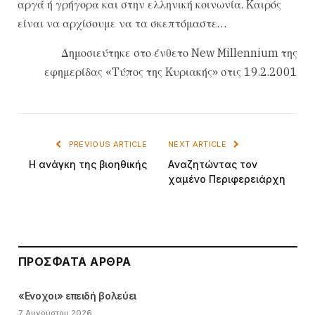
αργά ή γρήγορα και στην ελληνική κοινωνία. Kαιρός
είναι να αρχίσουμε να τα σκεπτόμαστε…
Δημοσιεύτηκε στο ένθετο New Millennium της
εφημερίδας «Tύπος της Kυριακής» στις 19.2.2001
PREVIOUS ARTICLE
NEXT ARTICLE
H ανάγκη της βιοηθικής
Aναζητώντας τον
χαμένο Περιφερειάρχη
ΠΡΌΣΦΑΤΑ ΆΡΘΡΑ
«Ενοχοι» επειδή βολεύει
7 Αυγούστου 2026