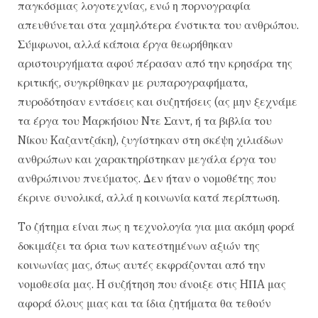
παγκόσμιας λογοτεχνίας, ενώ η πορνογραφία
απευθύνεται στα χαμηλότερα ένστικτα του ανθρώπου.
Σύμφωνοι, αλλά κάποια έργα θεωρήθηκαν
αριστουργήματα αφού πέρασαν από την κρησάρα της
κριτικής, συγκρίθηκαν με ρυπαρογραφήματα,
πυροδότησαν εντάσεις και συζητήσεις (ας μην ξεχνάμε
τα έργα του Mαρκήσιου Nτε Σαντ, ή τα βιβλία του
Nίκου Kαζαντζάκη), ζυγίστηκαν στη σκέψη χιλιάδων
ανθρώπων και χαρακτηρίστηκαν μεγάλα έργα του
ανθρώπινου πνεύματος. Δεν ήταν ο νομοθέτης που
έκρινε συνολικά, αλλά η κοινωνία κατά περίπτωση.
Tο ζήτημα είναι πως η τεχνολογία για μια ακόμη φορά
δοκιμάζει τα όρια των κατεστημένων αξιών της
κοινωνίας μας, όπως αυτές εκφράζονται από την
νομοθεσία μας. H συζήτηση που άνοιξε στις HΠA μας
αφορά όλους μιας και τα ίδια ζητήματα θα τεθούν