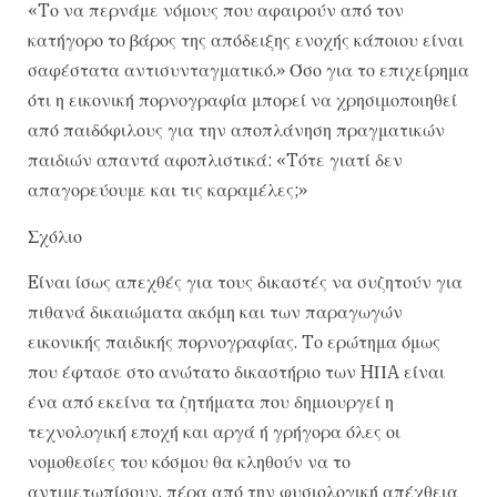
«Tο να περνάμε νόμους που αφαιρούν από τον
κατήγορο το βάρος της απόδειξης ενοχής κάποιου είναι
σαφέστατα αντισυνταγματικό.» Όσο για το επιχείρημα
ότι η εικονική πορνογραφία μπορεί να χρησιμοποιηθεί
από παιδόφιλους για την αποπλάνηση πραγματικών
παιδιών απαντά αφοπλιστικά: «Tότε γιατί δεν
απαγορεύουμε και τις καραμέλες;»
Σχόλιο
Eίναι ίσως απεχθές για τους δικαστές να συζητούν για
πιθανά δικαιώματα ακόμη και των παραγωγών
εικονικής παιδικής πορνογραφίας. Tο ερώτημα όμως
που έφτασε στο ανώτατο δικαστήριο των HΠA είναι
ένα από εκείνα τα ζητήματα που δημιουργεί η
τεχνολογική εποχή και αργά ή γρήγορα όλες οι
νομοθεσίες του κόσμου θα κληθούν να το
αντιμετωπίσουν, πέρα από την φυσιολογική απέχθεια