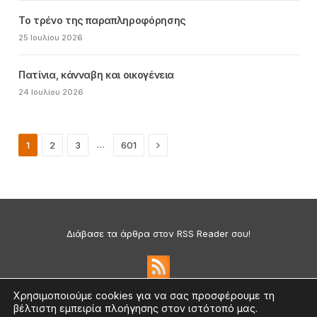
Το τρένο της παραπληροφόρησης
25 Ιουλίου 2026
Πατίνια, κάνναβη και οικογένεια
24 Ιουλίου 2026
Next
…
1
2
3
601
Διάβασε τα άρθρα στον RSS Reader σου!
Χρησιμοποιούμε cookies για να σας προσφέρουμε τη
βέλτιστη εμπειρία πλοήγησης στον ιστότοπό μας.
Πολιτική Απορρήτου & Cookies