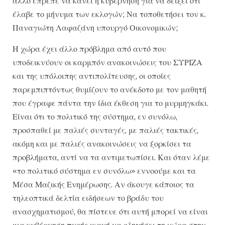
άλλο έπρεπε να κάνει η κυβέρνηση για να δείξει ότι
έλαβε το μήνυμα των εκλογών; Να τοποθετήσει τον κ.
Παναγιώτη Λαφαζάνη υπουργό Οικονομικών;
Η χώρα έχει άλλο πρόβλημα από αυτό που
υποδεικνύουν οι καρμπόν ανακοινώσεις του ΣΥΡΙΖΑ
και της υπόλοιπης αντιπολίτευσης, οι οποίες
παρεμπιπτόντως θυμίζουν το ανέκδοτο με τον μαθητή
που έγραφε πάντα την ίδια έκθεση για το μυρμηγκάκι.
Είναι ότι το πολιτικό της σύστημα, εν συνόλω,
προσπαθεί με παλιές συνταγές, με παλιές τακτικές,
ακόμη και με παλιές ανακοινώσεις να ξορκίσει τα
προβλήματα, αντί να τα αντιμετωπίσει. Και όταν λέμε
«το πολιτικό σύστημα εν συνόλω» εννοούμε και τα
Μέσα Μαζικής Ενημέρωσης. Αν άκουγε κάποιος τα
τηλεοπτικά δελτία ειδήσεων το βράδυ του
ανασχηματισμού, θα πίστευε ότι αυτή μπορεί να είναι
μια κυβέρνηση πνοής ικανή να οδηγήσει τη χώρα στην