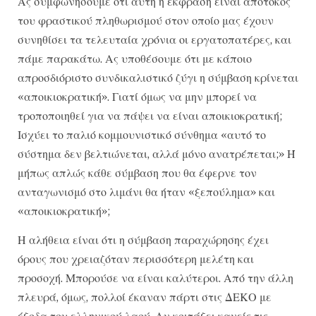
Ας συμφωνήσουμε ότι αυτή η έκφραση είναι απότοκος
του φραστικού πληθωρισμού στον οποίο μας έχουν
συνηθίσει τα τελευταία χρόνια οι εργατοπατέρες, και
πάμε παρακάτω. Ας υποθέσουμε ότι με κάποιο
απροσδιόριστο συνδικαλιστικό ζύγι η σύμβαση κρίνεται
«αποικιοκρατική». Γιατί όμως να μην μπορεί να
τροποποιηθεί για να πάψει να είναι αποικιοκρατική;
Ισχύει το παλιό κομμουνιστικό σύνθημα «αυτό το
σύστημα δεν βελτιώνεται, αλλά μόνο ανατρέπεται;» Ή
μήπως απλώς κάθε σύμβαση που θα έφερνε τον
ανταγωνισμό στο λιμάνι θα ήταν «ξεπούλημα» και
«αποικιοκρατική»;
Η αλήθεια είναι ότι η σύμβαση παραχώρησης έχει
όρους που χρειαζόταν περισσότερη μελέτη και
προσοχή. Μπορούσε να είναι καλύτεροι. Από την άλλη
πλευρά, όμως, πολλοί έκαναν πάρτι στις ΔΕΚΟ με
έξοδα του ελληνικού λαού. Αν κοιτάξει κανείς τις