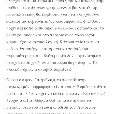
ελεγχθούν περαιτέρω οι ευθύνες του κ. Παυλίδη στην
υπόθεση των άγονων γραμμών;», οι βουλευτές της
αντιπολίτευσης θα ψηφίσουν «ναι, να ελεγχθούν»,
κάποιοι της κυβερνητικής πλειοψηφίας θα ψηφίσουν
«όχι» και κάποιοι θα ρίξουν «λευκό». Το πρώτο και το
δεύτερο -ακόμη και στο πλαίσιο ενός παράλογου
νόμου- έχουν κάποια λογική. Κάποιοι πείστηκαν ότι
«εδώ κάτι υπάρχει και πρέπει να το ψάξουμε
περισσότερο» και οι δεύτεροι ότι δεν εμφανίστηκαν
στοιχεία που χρήζουν περαιτέρω διερεύνησης. Το
«λευκό», όμως, τι ακριβώς σημαίνει;
Οσο κι αν φανεί παράδοξο, το «λευκό» στην
συγκεκριμένη ψηφοφορία είναι «ναι». Θυμίζουμε ότι το
ερώτημα εδώ δεν έχει να κάνει με το αν είναι αθώος ή
ένοχος ο κ. Παυλίδης, αλλά με το αν πρέπει να
διερευνηθεί περαιτέρω η υπόθεσή του. Αυτοί που
ψήφισαν λευκό δεν πειστήκαν ότι όλα είναι καλά