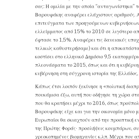
σας: Η ομιλία με την οποία “ανταγωνίστηκα” τ
Βαρουφάκης αναφέρει ελάχιστους αριθμούς. Αυ
επιτεύγματα των προηγούμενων κυβερνήσεων, 
ελλείμματος από 15% το 2010 σε λιγότερο α
έφτασε το 1,5%. Αναφέρει τις δανειακές υποχρ
τελικώς καθυστερήσαμε) και ότι η αποκατάσ
κοστίσει στο ελληνικό Δημόσιο 9,5 εκατομμύρ
πλεονάσματα το 2015, όπως και ότι η κυβέρν
κυβέρνηση στη σύγχρονη ιστορία της Ελλάδος, 
Κάπως έτσι λοιπόν ξεκίνησε η «πολιτική διαπ
πουκάμισα έξω, αυτή που οδήγησε τη χώρα στα
που θα κρατήσει μέχρι το 2016, όπως προϋπολογ
Βαρουφάκης είχε και για την οικονομία μόνο μί
Ευρωπαίοι θα σκιαχτούν από την προοπτική ε
της Πρώτης Φοράς· προσλήψεις κουμπάρων, σ
χρεοκοπημένες βιομηχανίες κ.λπ. Μέχρι που απ