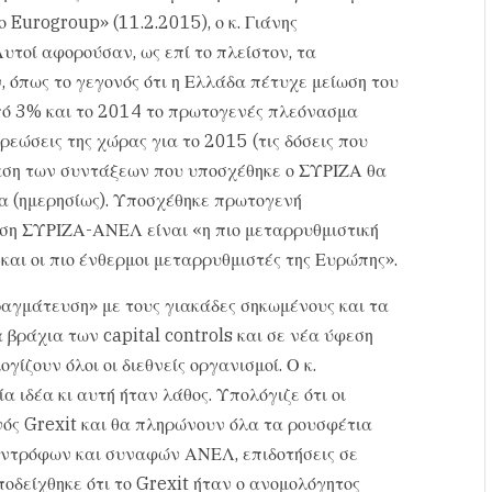
ο Eurogroup» (11.2.2015), ο κ. Γιάνης
τοί αφορούσαν, ως επί το πλείστον, τα
όπως το γεγονός ότι η Ελλάδα πέτυχε μείωση του
πό 3% και το 2014 το πρωτογενές πλεόνασμα
εώσεις της χώρας για το 2015 (τις δόσεις που
ταση των συντάξεων που υποσχέθηκε ο ΣΥΡΙΖΑ θα
ια (ημερησίως). Υποσχέθηκε πρωτογενή
ηση ΣΥΡΙΖΑ-ΑΝΕΛ είναι «η πιο μεταρρυθμιστική
και οι πιο ένθερμοι μεταρρυθμιστές της Ευρώπης».
ραγμάτευση» με τους γιακάδες σηκωμένους και τα
 βράχια των capital controls και σε νέα ύφεση
ίζουν όλοι οι διεθνείς οργανισμοί. Ο κ.
α ιδέα κι αυτή ήταν λάθος. Υπολόγιζε ότι οι
νός Grexit και θα πληρώνουν όλα τα ρουσφέτια
υντρόφων και συναφών ΑΝΕΛ, επιδοτήσεις σε
οδείχθηκε ότι το Grexit ήταν ο ανομολόγητος