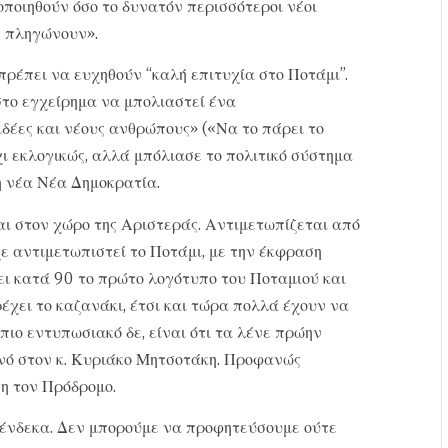
οποιηθούν όσο το δυνατόν περισσότεροι νέοι
ς πληγώνουν».
 πρέπει να ευχηθούν “καλή επιτυχία στο Ποτάμι”.
στο εγχείρημα να μπολιαστεί ένα
ιδέες και νέους ανθρώπους» («Να το πάρει το
χι εκλογικώς, αλλά μπόλιασε το πολιτικό σύστημα
τη νέα Νέα Δημοκρατία.
ται στον χώρο της Αριστεράς. Αντιμετωπίζεται από
χε αντιμετωπιστεί το Ποτάμι, με την έκφραση
ει κατά 90 το πρώτο λογότυπο του Ποταμιού και
χει το καζανάκι, έτσι και τώρα πολλά έχουν να
πιο εντυπωσιακό δε, είναι ότι τα λένε πρώην
θινό στον κ. Κυριάκο Μητσοτάκη. Προφανώς
η τον Πρόδρομο.
ν ένδεκα. Δεν μπορούμε να προφητεύσουμε ούτε